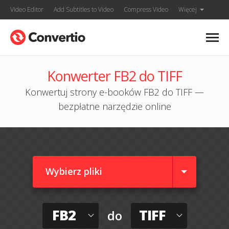
Video Editor
Add Subtitles to Video
Compress Video
Więcej
Konwerter FB2 do TIFF
Konwertuj strony e-booków FB2 do TIFF —
bezpłatne narzędzie online
Wybierz pliki
FB2
TIFF
do