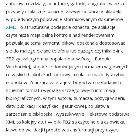
autorow, rozdzialy, adnotacje, gatunki, epigrafie, wiersze,
przypisy i zalaczniki binarne (zazwyczaj obrazy okladek) —
w pojedynczym poprawnie sformulowanym dokumencie
XML
. To strukturalne podejscie oznacza, ze aplikacje
czytelnicze maja pelna kontrole nad renderowaniem,
pozwalajac temu samemu plikowi doskonale dostosowac
sie do malego ekranu telefonu lub duzego czytnika e-ink.
FB2 zyskal ogromna popularnosc w Rosji i Europie
Wschodniej, stajac sie dominujacym formatem w glownych
rosyjskich bibliotekach cyfrowych i platformach dystrybucji
e-bookow. Znaczaca zaleta jest bogactwo metadanych:
schemat formatu wymaga szczegolowych informacji
bibliograficznych, w tym autora, tlumacza, pozycji w serii,
daty publikacji i klasyfikacji gatunkowej, co ulatwia
zarzadzanie biblioteka i wyszukiwanie. Tekstowa podstawa
XML to kolejny atut — pliki FB2 sa czytelne dla czlowieka,
latwe do walidacji i proste w transformacji przy uzyciu