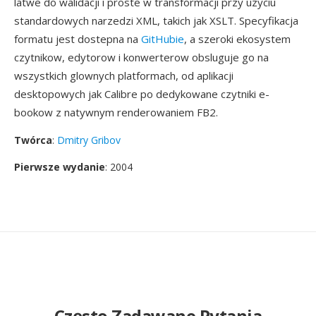
latwe do walidacji i proste w transformacji przy uzyciu
standardowych narzedzi XML, takich jak XSLT. Specyfikacja
formatu jest dostepna na
GitHubie
, a szeroki ekosystem
czytnikow, edytorow i konwerterow obsluguje go na
wszystkich glownych platformach, od aplikacji
desktopowych jak Calibre po dedykowane czytniki e-
bookow z natywnym renderowaniem FB2.
Twórca
:
Dmitry Gribov
Pierwsze wydanie
: 2004
Często Zadawane Pytania