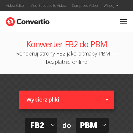
Video Editor
Add Subtitles to Video
Compress Video
Więcej
Konwerter FB2 do PBM
Renderuj strony FB2 jako bitmapy PBM —
bezpłatnie online
Wybierz pliki
FB2
PBM
do