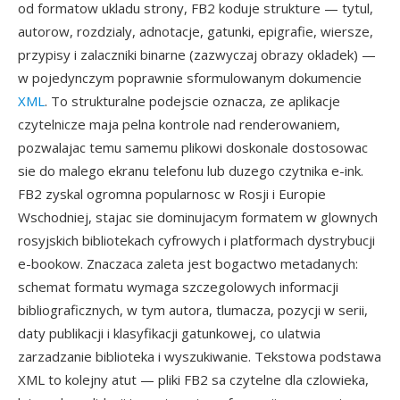
od formatow ukladu strony, FB2 koduje strukture — tytul,
autorow, rozdzialy, adnotacje, gatunki, epigrafie, wiersze,
przypisy i zalaczniki binarne (zazwyczaj obrazy okladek) —
w pojedynczym poprawnie sformulowanym dokumencie
XML
. To strukturalne podejscie oznacza, ze aplikacje
czytelnicze maja pelna kontrole nad renderowaniem,
pozwalajac temu samemu plikowi doskonale dostosowac
sie do malego ekranu telefonu lub duzego czytnika e-ink.
FB2 zyskal ogromna popularnosc w Rosji i Europie
Wschodniej, stajac sie dominujacym formatem w glownych
rosyjskich bibliotekach cyfrowych i platformach dystrybucji
e-bookow. Znaczaca zaleta jest bogactwo metadanych:
schemat formatu wymaga szczegolowych informacji
bibliograficznych, w tym autora, tlumacza, pozycji w serii,
daty publikacji i klasyfikacji gatunkowej, co ulatwia
zarzadzanie biblioteka i wyszukiwanie. Tekstowa podstawa
XML to kolejny atut — pliki FB2 sa czytelne dla czlowieka,