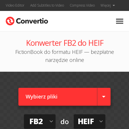
Video Editor
Add Subtitles to Video
Compress Video
Więcej
Konwerter FB2 do HEIF
FictionBook do formatu HEIF — bezpłatne
narzędzie online
Wybierz pliki
FB2
HEIF
do