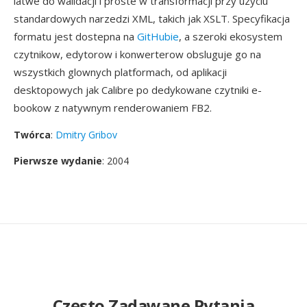
latwe do walidacji i proste w transformacji przy uzyciu
standardowych narzedzi XML, takich jak XSLT. Specyfikacja
formatu jest dostepna na
GitHubie
, a szeroki ekosystem
czytnikow, edytorow i konwerterow obsluguje go na
wszystkich glownych platformach, od aplikacji
desktopowych jak Calibre po dedykowane czytniki e-
bookow z natywnym renderowaniem FB2.
Twórca
:
Dmitry Gribov
Pierwsze wydanie
: 2004
Często Zadawane Pytania