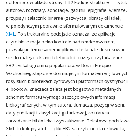
od formatow ukladu strony, FB2 koduje strukture — tytul,
autorow, rozdzialy, adnotacje, gatunki, epigrafie, wiersze,
przypisy i zalaczniki binarne (zazwyczaj obrazy okladek) —
w pojedynczym poprawnie sformulowanym dokumencie
XML
. To strukturalne podejscie oznacza, ze aplikacje
czytelnicze maja pelna kontrole nad renderowaniem,
pozwalajac temu samemu plikowi doskonale dostosowac
sie do malego ekranu telefonu lub duzego czytnika e-ink.
FB2 zyskal ogromna popularnosc w Rosji i Europie
Wschodniej, stajac sie dominujacym formatem w glownych
rosyjskich bibliotekach cyfrowych i platformach dystrybucji
e-bookow. Znaczaca zaleta jest bogactwo metadanych:
schemat formatu wymaga szczegolowych informacji
bibliograficznych, w tym autora, tlumacza, pozycji w serii,
daty publikacji i klasyfikacji gatunkowej, co ulatwia
zarzadzanie biblioteka i wyszukiwanie. Tekstowa podstawa
XML to kolejny atut — pliki FB2 sa czytelne dla czlowieka,