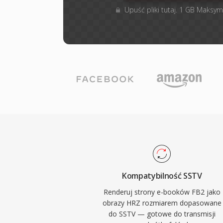
Upuść pliki tutaj. 1 GB Maksym
Kompatybilność SSTV
Renderuj strony e-booków FB2 jako
obrazy HRZ rozmiarem dopasowane
do SSTV — gotowe do transmisji