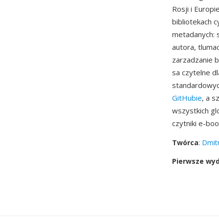
Rosji i Europ
bibliotekach 
metadanych: s
autora, tlumac
zarzadzanie b
sa czytelne dl
standardowych
GitHubie
, a 
wszystkich gl
czytniki e-b
Twórca
:
Dmitr
Pierwsze wy