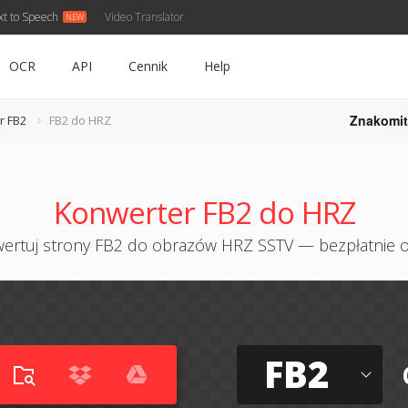
xt to Speech
Video Translator
OCR
API
Cennik
Help
Znakomit
r FB2
FB2 do HRZ
Konwerter FB2 do HRZ
ertuj strony FB2 do obrazów HRZ SSTV — bezpłatnie o
FB2