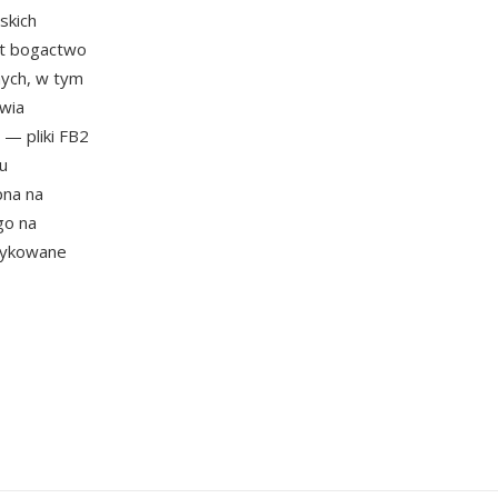
skich
est bogactwo
nych, w tym
twia
 — pliki FB2
iu
pna na
go na
edykowane