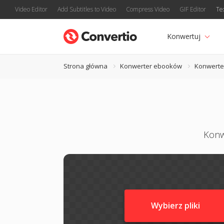
Video Editor
Add Subtitles to Video
Compress Video
GIF Editor
Te
Konwertuj
Strona główna
Konwerter ebooków
Konwerte
Konw
Wybierz pliki