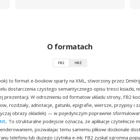
O formatach
FB2
HRZ
ook) to format e-bookow oparty na XML, stworzony przez Dmitri
elu dostarczenia czystego semantycznego opisu tresci ksiazki, 
nej prezentacji. W odroznieniu od formatow ukladu strony, FB2 ko
ow, rozdzialy, adnotacje, gatunki, epigrafie, wiersze, przypisy i za
wyczaj obrazy okladek) — w pojedynczym poprawnie sformulow
ML
. To strukturalne podejscie oznacza, ze aplikacje czytelnicze m
 renderowaniem, pozwalajac temu samemu plikowi doskonale dos
anu telefonu lub duzego czytnika e-ink. FB2 zyskal ogromna pop