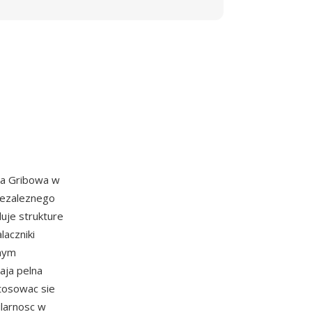
ja Gribowa w
niezaleznego
duje strukture
laczniki
anym
aja pelna
tosowac sie
ularnosc w