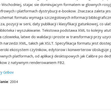
ie Wschodniej, stajac sie dominujacym formatem w glownych rosyj
cyfrowych i platformach dystrybucji e-bookow. Znaczaca zaleta j
chemat formatu wymaga szczegolowych informacji bibliograficz
za, pozycji w serii, daty publikacji i klasyfikacji gatunkowej, co ula
iblioteka i wyszukiwanie. Tekstowa podstawa XML to kolejny atut
a czlowieka, latwe do walidacji i proste w transformacji przy uzyc
 narzedzi XML, takich jak XSLT. Specyfikacja formatu jest doste
szeroki ekosystem czytnikow, edytorow i konwerterow obsluguje 
ownych platformach, od aplikacji desktopowych jak Calibre po d
ookow z natywnym renderowaniem FB2.
y Gribov
danie
: 2004