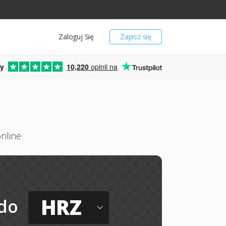
Zaloguj Się
Zapisz się
y
10,220
opinii na
nline
HRZ
do