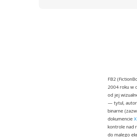
FB2 (FictionB
2004 roku w c
od jej wizual
— tytul, autor
binarne (zaz
dokumencie
X
kontrole nad
do malego ekr