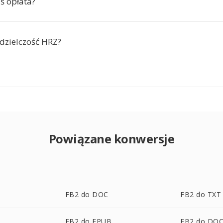
aś opłata?
zdzielczość HRZ?
Powiązane konwersje
FB2 do DOC
FB2 do TXT
FB2 do EPUB
FB2 do DO