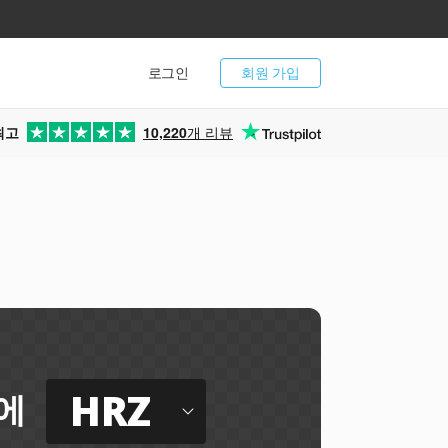
로그인
회원 가입
최고
10,220
개 리뷰
HRZ
에