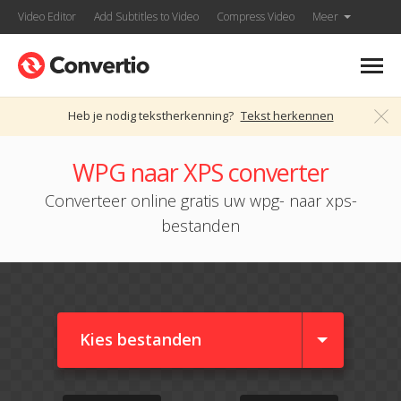
Video Editor
Add Subtitles to Video
Compress Video
Meer
Heb je nodig tekstherkenning?
Tekst herkennen
WPG naar XPS converter
Converteer online gratis uw wpg- naar xps-
bestanden
Kies bestanden