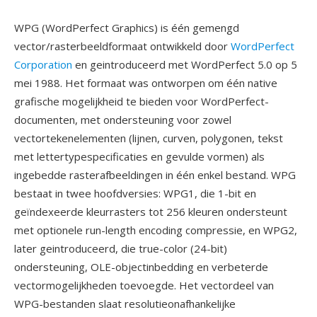
WPG (WordPerfect Graphics) is één gemengd
vector/rasterbeeldformaat ontwikkeld door
WordPerfect
Corporation
en geintroduceerd met WordPerfect 5.0 op 5
mei 1988. Het formaat was ontworpen om één native
grafische mogelijkheid te bieden voor WordPerfect-
documenten, met ondersteuning voor zowel
vectortekenelementen (lijnen, curven, polygonen, tekst
met lettertypespecificaties en gevulde vormen) als
ingebedde rasterafbeeldingen in één enkel bestand. WPG
bestaat in twee hoofdversies: WPG1, die 1-bit en
geïndexeerde kleurrasters tot 256 kleuren ondersteunt
met optionele run-length encoding compressie, en WPG2,
later geintroduceerd, die true-color (24-bit)
ondersteuning, OLE-objectinbedding en verbeterde
vectormogelijkheden toevoegde. Het vectordeel van
WPG-bestanden slaat resolutieonafhankelijke