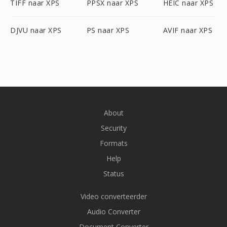
TIFF naar XPS
PPSX naar XPS
HEIC naar XPS
DJVU naar XPS
PS naar XPS
AVIF naar XPS
About
Security
Formats
Help
Status
Video converteerder
Audio Converter
Document Converter