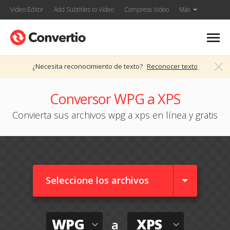
Video Editor
Add Subtitles to Video
Compress Video
Más
¿Necesita reconocimiento de texto?
Reconocer texto
Conversor WPG a XPS
Convierta sus archivos wpg a xps en línea y gratis
Seleccione los archivos
WPG
XPS
a