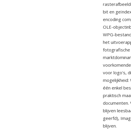
rasterafbeeld
bit en geïnde
encoding comp
OLE-objectin
WPG-bestanden
het uitvoerap
fotografische
marktdominan
voorkomende g
voor logo's, 
mogelijkheid:
één enkel bes
praktisch maa
documenten. 
blijven leesb
geerfd), Ima
blijven.