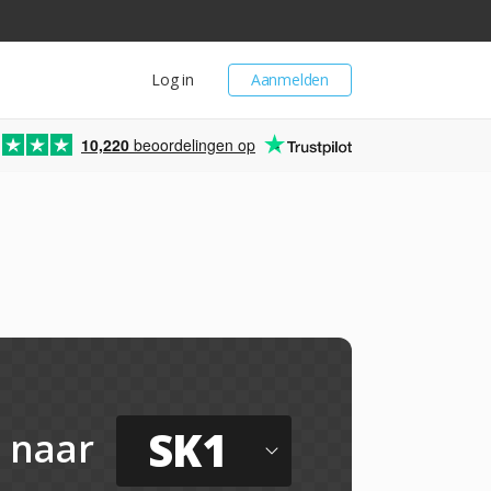
Log in
Aanmelden
10,220
beoordelingen op
SK1
naar