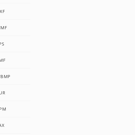
XF
WMF
PS
EMF
WBMP
CUR
PPM
AX