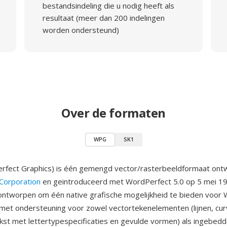
bestandsindeling die u nodig heeft als
resultaat (meer dan 200 indelingen
worden ondersteund)
Over de formaten
WPG
SK1
fect Graphics) is één gemengd vector/rasterbeeldformaat ontw
Corporation
en geintroduceerd met WordPerfect 5.0 op 5 mei 1
ntworpen om één native grafische mogelijkheid te bieden voor
et ondersteuning voor zowel vectortekenelementen (lijnen, cur
kst met lettertypespecificaties en gevulde vormen) als ingebed