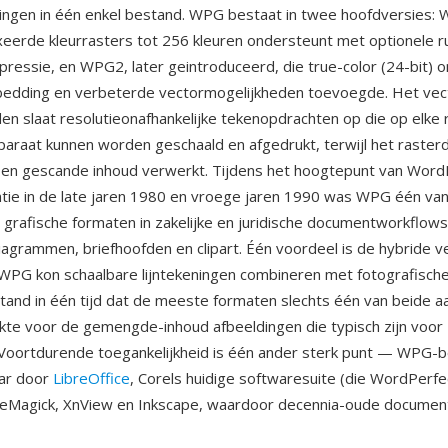
ingen in één enkel bestand. WPG bestaat in twee hoofdversies: 
xeerde kleurrasters tot 256 kleuren ondersteunt met optionele r
ressie, en WPG2, later geintroduceerd, die true-color (24-bit) 
bedding en verbeterde vectormogelijkheden toevoegde. Het vec
 slaat resolutieonafhankelijke tekenopdrachten op die op elke r
paraat kunnen worden geschaald en afgedrukt, terwijl het raster
 en gescande inhoud verwerkt. Tijdens het hoogtepunt van Word
tie in de late jaren 1980 en vroege jaren 1990 was WPG één va
rafische formaten in zakelijke en juridische documentworkflows
diagrammen, briefhoofden en clipart. Één voordeel is de hybride v
 WPG kon schaalbare lijntekeningen combineren met fotografische
tand in één tijd dat de meeste formaten slechts één van beide a
kte voor de gemengde-inhoud afbeeldingen die typisch zijn voor 
Voortdurende toegankelijkheid is één ander sterk punt — WPG-
aar door
LibreOffice
, Corels huidige softwaresuite (die WordPerfe
geMagick, XnView en Inkscape, waardoor decennia-oude document