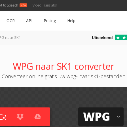
xt to Speech
Video Translator
OCR
API
Pricing
Help
Uitstekend
G naar SK1
WPG naar SK1 converter
Converteer online gratis uw wpg- naar sk1-bestanden
WPG