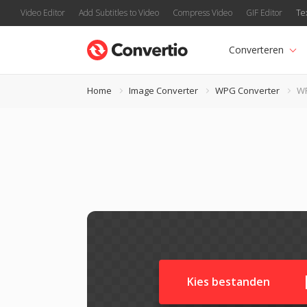
Video Editor
Add Subtitles to Video
Compress Video
GIF Editor
Te
Converteren
Home
Image Converter
WPG Converter
WP
Kies bestanden