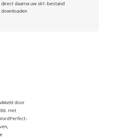
direct daarna uw sk1-bestand
downloaden
ikkeld door
988. Het
 WordPerfect-
ven,
de