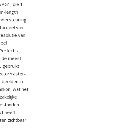
WPG1, die 1-
un-length
ondersteuning,
tordeel van
esolutie van
deel
Perfect's
n de meest
, gebruikt
ector/raster-
 beelden in
ankon, wat het
zakelijke
bestanden
ct heeft
en zichtbaar