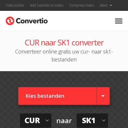
Video Editor
Add Subtitles to Video
Compress Video
Meer
CUR naar SK1 converter
Converteer online gratis uw cur- naar sk1-
bestanden
Kies bestanden
CUR
SK1
naar