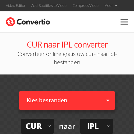
Video Editor
Add Subtitles to Video
Compress Video
Meer
CUR naar IPL converter
Converteer online gratis uw cur- naar ipl-
bestanden
Kies bestanden
CUR
IPL
naar