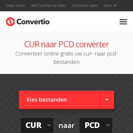
Video Editor
Add Subtitles to Video
Compress Video
Meer
CUR naar PCD converter
Converteer online gratis uw cur- naar pcd-
bestanden
Kies bestanden
CUR
PCD
naar