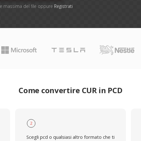
one massima del file oppure
Registrati
Come convertire CUR in PCD
2
Scegli pcd o qualsiasi altro formato che ti