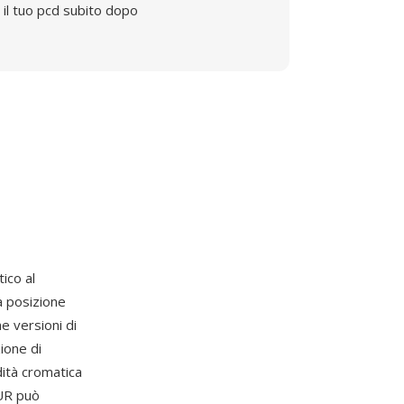
il tuo pcd subito dopo
ico al
a posizione
me versioni di
ione di
dità cromatica
CUR può