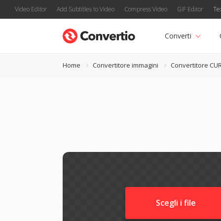
Video Editor
Add Subtitles to Video
Compress Video
GIF Editor
Te
Converti
Home
Convertitore immagini
Convertitore CU
Scegli i file