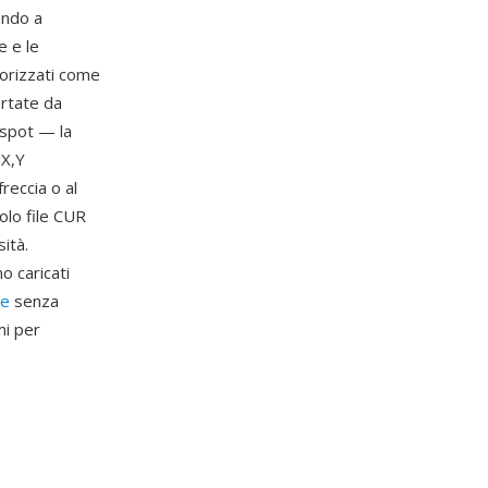
endo a
e e le
morizzati come
ortate da
tspot — la
 X,Y
reccia o al
olo file CUR
sità.
o caricati
se
senza
mi per