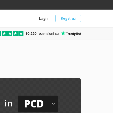
Login
Registrati
10,220
recensioni su
PCD
in