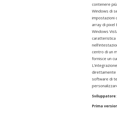
contenere più
Windows di sel
impostazioni 
array di pixe
Windows Vista 
caratteristic
nell'intestazi
centro di un m
fornisce un cu
L'integrazione
direttamente 
software di te
personalizzar
Sviluppatore
Prima versio