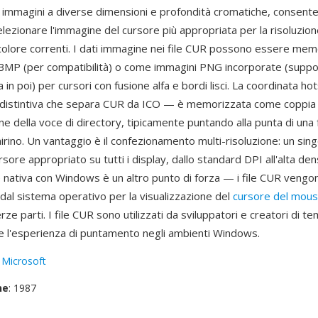
 immagini a diverse dimensioni e profondità cromatiche, consent
ezionare l'immagine del cursore più appropriata per la risoluzion
colore correnti. I dati immagine nei file CUR possono essere me
l BMP (per compatibilità) o come immagini PNG incorporate (supp
in poi) per cursori con fusione alfa e bordi lisci. La coordinata ho
a distintiva che separa CUR da ICO — è memorizzata come coppia
one della voce di directory, tipicamente puntando alla punta di una f
irino. Un vantaggio è il confezionamento multi-risoluzione: un sing
rsore appropriato su tutti i display, dallo standard DPI all'alta den
 nativa con Windows è un altro punto di forza — i file CUR vengon
dal sistema operativo per la visualizzazione del
cursore del mou
rze parti. I file CUR sono utilizzati da sviluppatori e creatori di te
e l'esperienza di puntamento negli ambienti Windows.
:
Microsoft
ne
: 1987