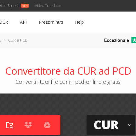
xt to Speech
Video Translator
OCR
API
Prezziminuti
Help
Eccezionale
R
CUR a PCD
Convertitore da CUR ad PCD
Converti i tuoi file cur in pcd online e gratis
CUR