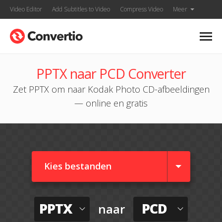
Video Editor
Add Subtitles to Video
Compress Video
Meer
PPTX naar PCD Converter
Zet PPTX om naar Kodak Photo CD-afbeeldingen
— online en gratis
Kies bestanden
PPTX
PCD
naar