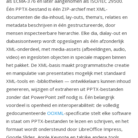
als ECMA-376 en later aangenomen als ISO/IEC 29500.
Één PPTX-bestand is één ZIP-archief met XML-
documenten die dia-inhoud, lay-outs, thema's, relaties en
metadata beschrijven in één gestructureerde, door
mensen inspecteerbare hierarchie. Elke dia, dialay-out en
diabasisontwerp wordt opgeslagen als één afzonderlijk
XML-onderdeel, met media-assets (afbeeldingen, audio,
video) en ingesloten objecten in speciale mappen binnen
het pakket. De XML-basis maakt programmatische creatie
en manipulatie van presentaties mogelijk met standaard
XML-tools en -bibliotheken — ontwikkelaars kunnen inhoud
genereren, wijzigen of extraheren uit PPTX-bestanden
zonder dat PowerPoint zelf nodig is. Één belangrijk
voordeel is openheid en interoperabiliteit: de volledig
gedocumenteerde
OOXML
-specificatie stelt elke software
in staat om PPTX-bestanden te lezen en schrijven, en het
formaat wordt ondersteund door LibreOffice Impress,
Google Slides, Apple Keynote en talrijke andere tools.