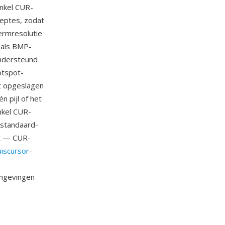
enkel CUR-
ieptes, zodat
ermresolutie
 als BMP-
ondersteund
otspot-
t opgeslagen
n pijl of het
nkel CUR-
 standaard-
nt — CUR-
iscursor
-
omgevingen