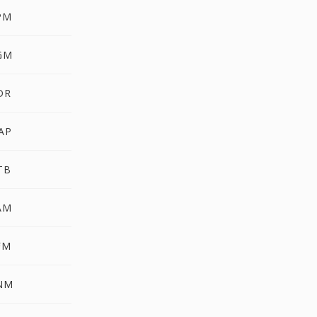
PM
PGM
DR
AP
TB
AM
FM
PNM