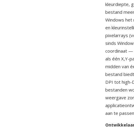
kleurdiepte, 
bestand meerd
Windows het m
en kleurinste
pixelarrays (
sinds Windows
coordinaat —
als één X,Y-p
midden van éé
bestand bied
DPI tot high-
bestanden wo
weergave zon
applicatieon
aan te passen
Ontwikkelaa