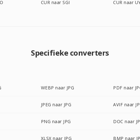
BO
CUR naar SGI
CUR naar U
Specifieke converters
G
WEBP naar JPG
PDF naar J
JPEG naar JPG
AVIF naar J
PNG naar JPG
DOC naar J
G
XLSX naar JPG
BMP naar J