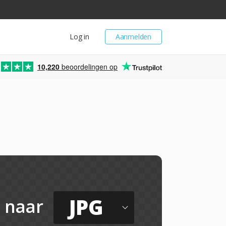
Log in
Aanmelden
10,220
beoordelingen op
JPG
naar