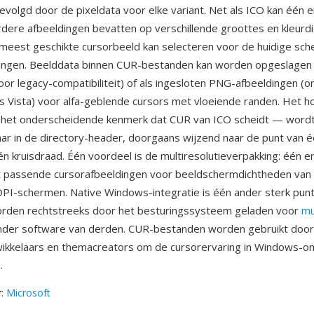
gevolgd door de pixeldata voor elke variant. Net als ICO kan één 
ere afbeeldingen bevatten op verschillende groottes en kleurd
eest geschikte cursorbeeld kan selecteren voor de huidige sch
llingen. Beelddata binnen CUR-bestanden kan worden opgeslagen
voor legacy-compatibiliteit) of als ingesloten PNG-afbeeldingen (
 Vista) voor alfa-geblende cursors met vloeiende randen. Het h
 het onderscheidende kenmerk dat CUR van ICO scheidt — word
aar in de directory-header, doorgaans wijzend naar de punt van éé
n kruisdraad. Één voordeel is de multiresolutieverpakking: één e
t passende cursorafbeeldingen voor beeldschermdichtheden van
DPI-schermen. Native Windows-integratie is één ander sterk pu
rden rechtstreeks door het besturingssysteem geladen voor
mu
der software van derden. CUR-bestanden worden gebruikt door
twikkelaars en themacreators om de cursorervaring in Windows-
.
r
:
Microsoft