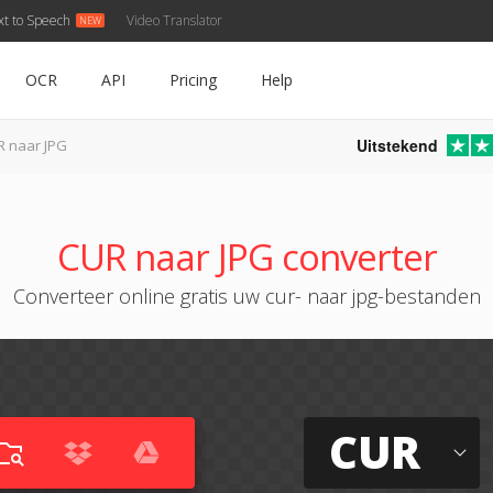
xt to Speech
Video Translator
OCR
API
Pricing
Help
Uitstekend
R naar JPG
CUR naar JPG converter
Converteer online gratis uw cur- naar jpg-bestanden
CUR