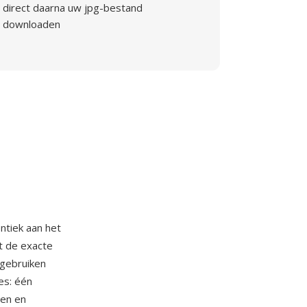
direct daarna uw jpg-bestand
downloaden
entiek aan het
t de exacte
 gebruiken
es: één
gen en