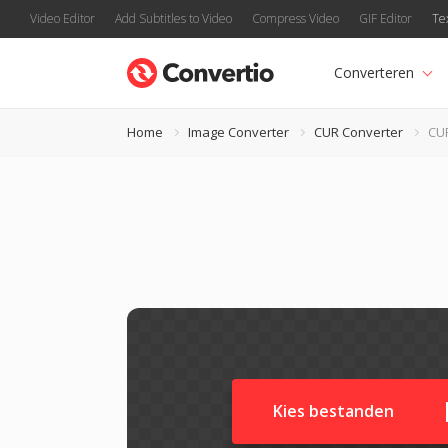
Video Editor
Add Subtitles to Video
Compress Video
GIF Editor
Te
Converteren
Home
Image Converter
CUR Converter
CU
Kies bestanden