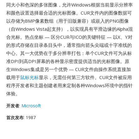
同大小和色深的多张图像，允许Windows根据当前显示分辨率
和颜色设置选择最合适的光标图像。CUR文件内的图像数据可
以存储为BMP像素数组（用于旧版兼容）或嵌入的PNG图像
（自Windows Vista起支持），以实现具有平滑边缘的Alpha混
合光标。热点坐标 — 区分CUR与ICO的关键特征 — 以X、Y对
的形式存储在目录条目头中，通常指向箭头尖端或十字准线的
中心。其一大优势在于多分辨率打包：单个CUR文件可为从标
准DPI到高DPI屏幕的各种显示密度提供适当的光标图像。原
生Windows集成是另一个优势 — CUR文件由操作系统直接加
载用于
鼠标光标
显示，无需任何第三方软件。CUR文件被应用
程序开发者和主题创建者用来定制各种Windows环境中的指针
体验。
开发者
:
Microsoft
首次发布
: 1987