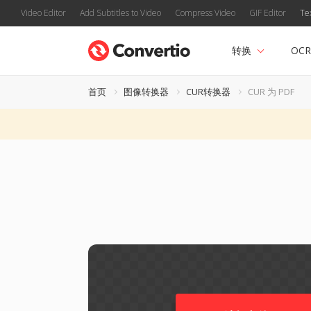
Video Editor
Add Subtitles to Video
Compress Video
GIF Editor
Te
转换
OCR
首页
图像转换器
CUR转换器
CUR 为 PDF