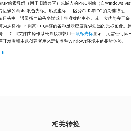
MP像素数组（用于旧版兼容）或嵌入的PNG图像（自Windows Vis
边缘的Alpha混合光标。热点坐标 — 区分CUR与ICO的关键特征 —
条目头中，通常指向箭头尖端或十字准线的中心。其一大优势在于多
可为从标准DPI到高DPI屏幕的各种显示密度提供适当的光标图像。原生
 — CUR文件由操作系统直接加载用于
鼠标光标
显示，无需任何第三
序开发者和主题创建者用来定制各种Windows环境中的指针体验。
oft
相关转换