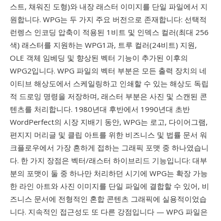
스트, 채워진 도형)와 내장 래스터 이미지를 단일 파일에서 지
원합니다. WPG는 두 가지 주요 버전으로 존재합니다: 선택적
런렝스 인코딩 압축이 적용된 1비트 및 인덱스 컬러(최대 256
색) 래스터를 지원하는 WPG1과, 트루 컬러(24비트) 지원,
OLE 객체 임베딩 및 향상된 벡터 기능이 추가된 이후의
WPG2입니다. WPG 파일의 벡터 부분은 모든 출력 장치의 네
이티브 해상도에서 스케일링하고 인쇄할 수 있는 해상도 독립
적 드로잉 명령을 저장하며, 래스터 부분은 사진 및 스캔된 콘
텐츠를 처리합니다. 1980년대 후반에서 1990년대 초반
WordPerfect의 시장 지배기 동안, WPG는 로고, 다이어그램,
편지지 머리글 및 클립 아트를 위한 비즈니스 및 법률 문서 워
크플로우에서 가장 흔하게 접하는 그래픽 포맷 중 하나였습니
다. 한 가지 장점은 벡터/래스터 하이브리드 기능입니다: 대부
분의 포맷이 둘 중 하나만 처리하던 시기에 WPG는 확장 가능
한 라인 아트와 사진 이미지를 단일 파일에 결합할 수 있어, 비
즈니스 문서에 전형적인 혼합 콘텐츠 그래픽에 실용적이었습
니다. 지속적인 접근성도 또 다른 강점입니다 — WPG 파일은