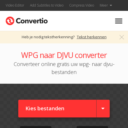
Video Editor
Add Subtitles to Video
Compress Video
Meer
Heb je nodig tekstherkenning?
Tekst herkennen
WPG naar DJVU converter
Converteer online gratis uw wpg- naar djvu-
bestanden
Kies bestanden