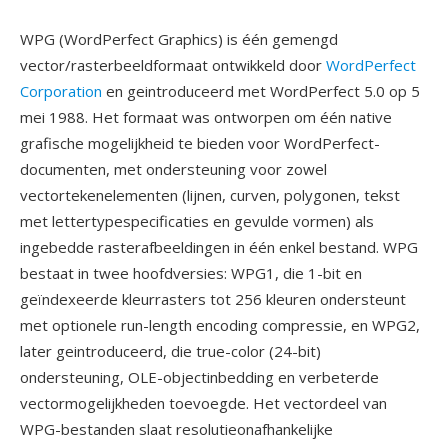
WPG (WordPerfect Graphics) is één gemengd
vector/rasterbeeldformaat ontwikkeld door
WordPerfect
Corporation
en geintroduceerd met WordPerfect 5.0 op 5
mei 1988. Het formaat was ontworpen om één native
grafische mogelijkheid te bieden voor WordPerfect-
documenten, met ondersteuning voor zowel
vectortekenelementen (lijnen, curven, polygonen, tekst
met lettertypespecificaties en gevulde vormen) als
ingebedde rasterafbeeldingen in één enkel bestand. WPG
bestaat in twee hoofdversies: WPG1, die 1-bit en
geïndexeerde kleurrasters tot 256 kleuren ondersteunt
met optionele run-length encoding compressie, en WPG2,
later geintroduceerd, die true-color (24-bit)
ondersteuning, OLE-objectinbedding en verbeterde
vectormogelijkheden toevoegde. Het vectordeel van
WPG-bestanden slaat resolutieonafhankelijke