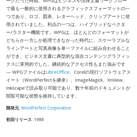
ークだった時期、WPGはビジネスや法律文書ワークフロー
で最も一般的に使用されるグラフィックスフォーマットの一
つであり、ロゴ、図表、レターヘッド、クリップアートに使
用されていました。利点の一つは、ハイブリッドなベクタ
ー/ラスター機能です。WPGは、ほとんどのフォーマットが
どちらか一方しか処理できなかった時代に、スケーラブルな
ラインアートと写真画像を単一ファイルに組み合わせること
ができ、ビジネス文書に典型的な混合コンテンツグラフィッ
クスに実用的でした。継続的なアクセス性もまた強みです
— WPGファイルは
LibreOffice
、Corelの現行ソフトウェアス
イート（WordPerfectを継承）、ImageMagick、XnView、
Inkscapeで読み取り可能であり、数十年前のドキュメントが
閲覧可能な状態を維持しています。
開発元
:
WordPerfect Corporation
初回リリース
: 1988