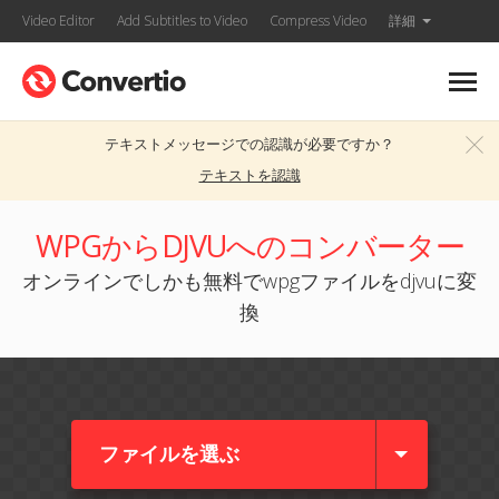
Video Editor
Add Subtitles to Video
Compress Video
詳細
テキストメッセージでの認識が必要ですか？
テキストを認識
WPGからDJVUへのコンバーター
オンラインでしかも無料でwpgファイルをdjvuに変
換
ファイルを選ぶ