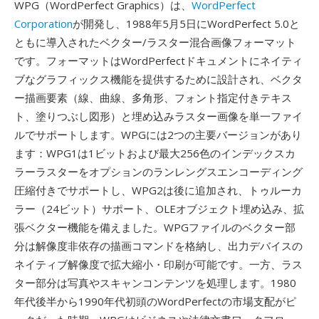
WPG（WordPerfect Graphics）は、
WordPerfect
Corporation
が開発し、1988年5月5日にWordPerfect 5.0と
ともに導入されたベクター/ラスター混合画像フォーマット
です。フォーマットはWordPerfectドキュメントにネイティ
ブなグラフィックス機能を提供するために設計され、ベクタ
ー描画要素（線、曲線、多角形、フォント指定付きテキス
ト、塗りつぶし図形）と埋め込みラスター画像を単一ファイ
ルでサポートします。WPGには2つの主要バージョンがあり
ます：WPG1は1ビットおよび最大256色のインデックスカ
ラーラスターをオプションのランレングスエンコーディング
圧縮付きでサポートし、WPG2は後に追加され、トゥルーカ
ラー（24ビット）サポート、OLEオブジェクト埋め込み、拡
張ベクター機能を備えました。WPGファイルのベクター部
分は解像度非依存の描画コマンドを格納し、出力デバイスの
ネイティブ解像度で拡大縮小・印刷が可能です。一方、ラス
ター部分は写真やスキャンコンテンツを処理します。1980
年代後半から1990年代初頭のWordPerfectの市場支配がピ