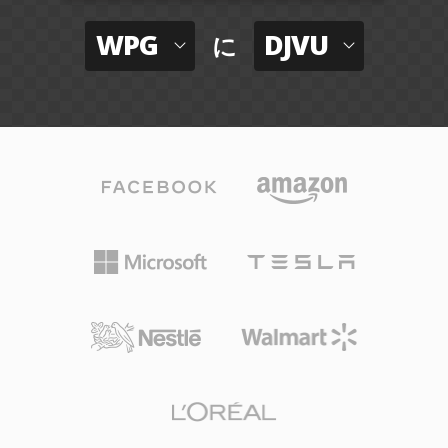
WPG
DJVU
に