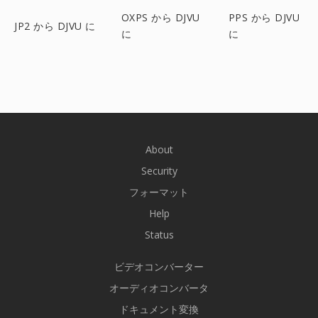
OXPS から DJVU
PPS から DJVU
JP2 から DJVU に
に
に
About
Security
フォーマット
Help
Status
ビデオコンバーター
オーディオコンバータ
ドキュメント変換