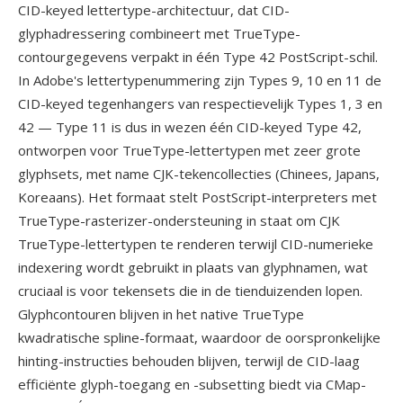
CID-keyed lettertype-architectuur, dat CID-
glyphadressering combineert met TrueType-
contourgegevens verpakt in één Type 42 PostScript-schil.
In Adobe's lettertypenummering zijn Types 9, 10 en 11 de
CID-keyed tegenhangers van respectievelijk Types 1, 3 en
42 — Type 11 is dus in wezen één CID-keyed Type 42,
ontworpen voor TrueType-lettertypen met zeer grote
glyphsets, met name CJK-tekencollecties (Chinees, Japans,
Koreaans). Het formaat stelt PostScript-interpreters met
TrueType-rasterizer-ondersteuning in staat om CJK
TrueType-lettertypen te renderen terwijl CID-numerieke
indexering wordt gebruikt in plaats van glyphnamen, wat
cruciaal is voor tekensets die in de tienduizenden lopen.
Glyphcontouren blijven in het native TrueType
kwadratische spline-formaat, waardoor de oorspronkelijke
hinting-instructies behouden blijven, terwijl de CID-laag
efficiënte glyph-toegang en -subsetting biedt via CMap-