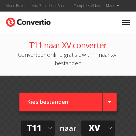
Video Editor
Add Subtitles to Video
Compress Video
Meer
T11 naar XV converter
Converteer online gratis uw t11- naar xv-
bestanden
Kies bestanden
T11
XV
naar