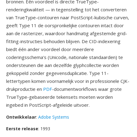
bronnen. Één voordeel is directe TrueType-
renderingkwaliteit — in tegenstelling tot het converteren
van TrueType-contouren naar PostScript-kubische curven,
geeft Type 11 de oorspronkelijke contouren intact door
aan de rasterizer, waardoor handmatig afgestemde grid-
fitting-instructies behouden blijven. De CID-indexering
biedt één ander voordeel door meerdere
coderingsschema's (Unicode, nationale standaarden) te
ondersteunen die aan dezelfde glyphcollectie worden
gekoppeld zonder gegevensduplicatie. Type 11-
lettertypen komen voornamelijk voor in professionele CJK-
drukproductie en
PDF
-documentworkflows waar grote
TrueType-gebaseerde tekensets moeten worden
ingebed in PostScript-afgeleide uitvoer.
Ontwikkelaar
:
Adobe Systems
Eerste release
: 1993