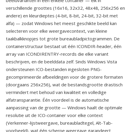
beeldvarianten in één enkele container — elk in
verschillende groottes (16x16, 32x32, 48x48, 256x256 en
andere) en kleurdieptes (4-bit, 8-bit, 24-bit, 32-bit met
alfa) — zodat Windows het meest geschikte beeld kan
selecteren voor elke weergavecontext, van kleine
taakbalkknopjes tot grote bureaubladpictogrammen. De
containerstructuur bestaat uit één ICONDIR-header, één
array van ICONDIRENTRY-records die elke variant
beschrijven, en de beelddata zelf. Sinds Windows Vista
ondersteunen ICO-bestanden ingesloten PNG-
gecomprimeerde afbeeldingen voor de grotere formaten
(doorgaans 256x256), wat de bestandsgrootte drastisch
vermindert met behoud van kwaliteit en volledige
alfatransparantie. Één voordeel is de automatische
aanpassing van de grootte — Windows haalt de optimale
resolutie uit de ICO-container voor elke context
(Verkenner-lijstweergave, bureaubladtegel, Alt-Tab-
voorbeeld), wat één scherpe weergave garandeert