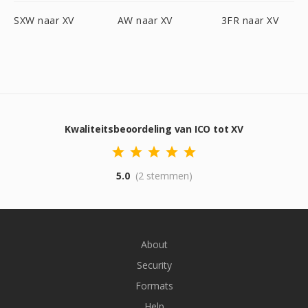
SXW naar XV
AW naar XV
3FR naar XV
Kwaliteitsbeoordeling van ICO tot XV
5.0
(2 stemmen)
About
Security
Formats
Help