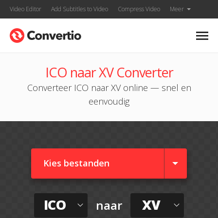
Video Editor
Add Subtitles to Video
Compress Video
Meer
ICO naar XV Converter
Converteer ICO naar XV online — snel en
eenvoudig
Kies bestanden
ICO
XV
naar