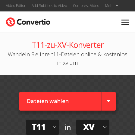
Video Editor
Add Subtitles to Video
Compress Video
Mehr
T11-zu-XV-Konverter
Wandeln Sie Ihre t11-Dateien online & kostenlos
in xv um
Dateien wählen
T11
XV
in