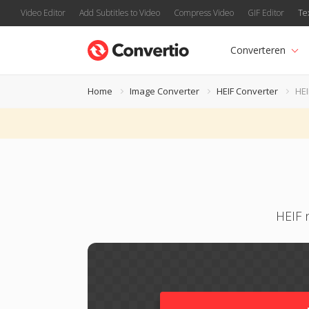
Video Editor
Add Subtitles to Video
Compress Video
GIF Editor
Te
Converteren
Home
Image Converter
HEIF Converter
HEI
HEIF 