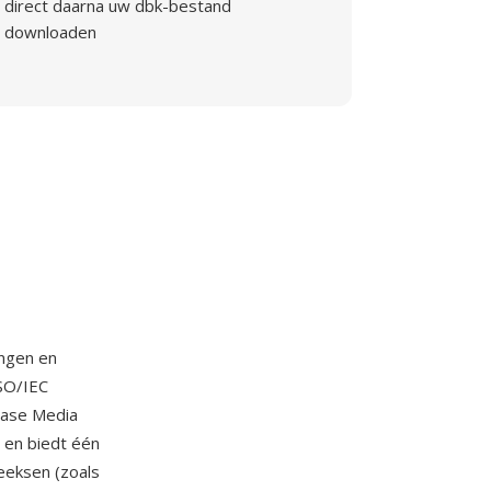
direct daarna uw dbk-bestand
downloaden
ingen en
SO/IEC
Base Media
 en biedt één
eeksen (zoals