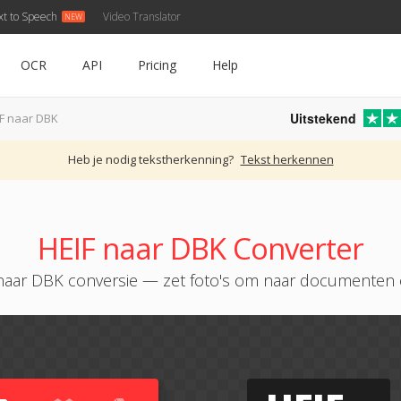
xt to Speech
Video Translator
OCR
API
Pricing
Help
Uitstekend
F naar DBK
Heb je nodig tekstherkenning?
Tekst herkennen
HEIF naar DBK Converter
naar DBK conversie — zet foto's om naar documenten 