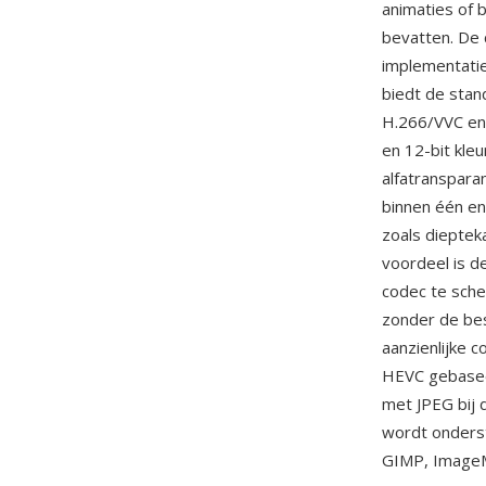
animaties of 
bevatten. De 
implementati
biedt de stan
H.266/VVC en 
en 12-bit kle
alfatranspara
binnen één en
zoals diepte
voordeel is d
codec te sche
zonder de bes
aanzienlijke 
HEVC gebasee
met JPEG bij 
wordt onders
GIMP, ImageM