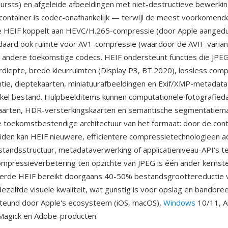
bursts) en afgeleide afbeeldingen met niet-destructieve bewerki
container is codec-onafhankelijk — terwijl de meest voorkomend
e HEIF koppelt aan HEVC/H.265-compressie (door Apple aangedui
daard ook ruimte voor AV1-compressie (waardoor de AVIF-variant
andere toekomstige codecs. HEIF ondersteunt functies die JPEG 
urdiepte, brede kleurruimten (Display P3, BT.2020), lossless comp
ntie, dieptekaarten, miniatuurafbeeldingen en Exif/XMP-metadata
kel bestand. Hulpbeelditems kunnen computationele fotografied
kaarten, HDR-versterkingskaarten en semantische segmentatiem
e toekomstbestendige architectuur van het formaat: door de cont
iden kan HEIF nieuwere, efficientere compressietechnologieen 
tandsstructuur, metadataverwerking of applicatieniveau-API's te
compressieverbetering ten opzichte van JPEG is één ander kernst
rde HEIF bereikt doorgaans 40-50% bestandsgroottereductie 
dezelfde visuele kwaliteit, wat gunstig is voor opslag en bandbre
teund door Apple's ecosysteem (iOS, macOS),
Windows
10/11, A
agick en Adobe-producten.