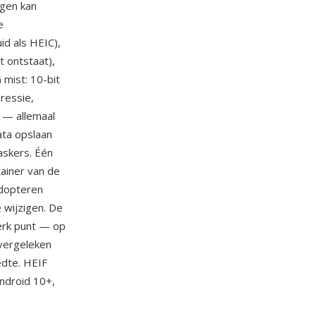
ngen kan
e
d als HEIC),
 ontstaat),
mist: 10-bit
ressie,
 — allemaal
ata opslaan
askers. Één
ainer van de
adopteren
 wijzigen. De
erk punt — op
vergeleken
edte. HEIF
ndroid 10+,