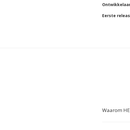
Ontwikkelaa
Eerste relea
Waarom HEI