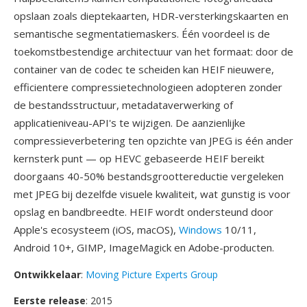
opslaan zoals dieptekaarten, HDR-versterkingskaarten en
semantische segmentatiemaskers. Één voordeel is de
toekomstbestendige architectuur van het formaat: door de
container van de codec te scheiden kan HEIF nieuwere,
efficientere compressietechnologieen adopteren zonder
de bestandsstructuur, metadataverwerking of
applicatieniveau-API's te wijzigen. De aanzienlijke
compressieverbetering ten opzichte van JPEG is één ander
kernsterk punt — op HEVC gebaseerde HEIF bereikt
doorgaans 40-50% bestandsgroottereductie vergeleken
met JPEG bij dezelfde visuele kwaliteit, wat gunstig is voor
opslag en bandbreedte. HEIF wordt ondersteund door
Apple's ecosysteem (iOS, macOS),
Windows
10/11,
Android 10+, GIMP, ImageMagick en Adobe-producten.
Ontwikkelaar
:
Moving Picture Experts Group
Eerste release
: 2015