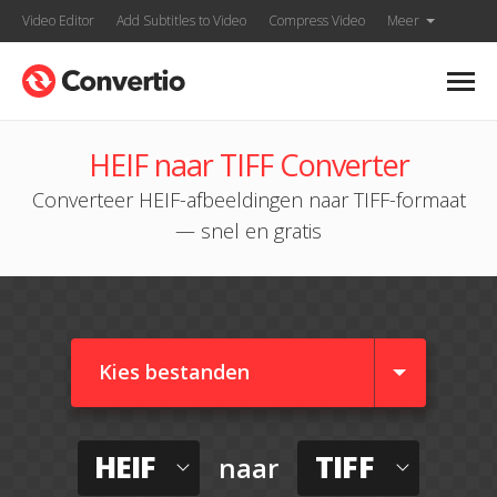
Video Editor
Add Subtitles to Video
Compress Video
Meer
HEIF naar TIFF Converter
Converteer HEIF-afbeeldingen naar TIFF-formaat
— snel en gratis
Kies bestanden
HEIF
TIFF
naar