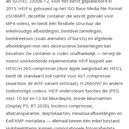
als ISO/IEC 23008-12, voor het eerst gepubliceerd in
2015. HEIF is gebouwd op het ISO Base Media File Format
(ISOBMFF, dezelfde container die wordt gebruikt voor
MP4-video), en biedt één flexibele structuur die
enkelvoudige afbeeldingen, beeldverzamelingen,
beeldreeksen (zoals animaties of bursts) en afgeleide
afbeeldingen met niet-destructieve bewerkingen kan
bevatten. De container is codec-onafhankelijk — terwijl de
meest voorkomende implementatie HEIF koppelt aan
HEVC/H.265-compressie (door Apple aangeduid als HEIC),
biedt de standaard ook ruimte voor AV1-compressie
(waardoor de AVIF-variant ontstaat), H.266/VVC en andere
toekomstige codecs. HEIF ondersteunt functies die JPEG
mist: 10-bit en 12-bit kleurdiepte, brede kleurruimten
(Display P3, BT.2020), lossless compressie,
alfatransparantie, dieptekaarten, miniatuurafbeeldingen en
Exif/XMP-metadata — allemaal binnen één enkel bestand.
Hulpbeelditems kunnen computationele fotografiedata