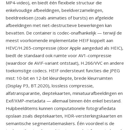
MP4-video), en biedt één flexibele structuur die
enkelvoudige afbeeldingen, beeldverzamelingen,
beeldreeksen (zoals animaties of bursts) en afgeleide
afbeeldingen met niet-destructieve bewerkingen kan
bevatten. De container is codec-onafhankelijk — terwijl de
meest voorkomende implementatie HEIF koppelt aan
HEVC/H.265-compressie (door Apple aangeduid als HEIC),
biedt de standaard ook ruimte voor AV1-compressie
(waardoor de AVIF-variant ontstaat), H.266/VVC en andere
toekomstige codecs. HEIF ondersteunt functies die JPEG
mist: 10-bit en 12-bit kleurdiepte, brede kleurruimten
(Display P3, BT.2020), lossless compressie,
alfatransparantie, dieptekaarten, miniatuurafbeeldingen en
Exif/XMP-metadata — allemaal binnen één enkel bestand.
Hulpbeelditems kunnen computationele fotografiedata
opslaan zoals dieptekaarten, HDR-versterkingskaarten en
semantische segmentatiemaskers. Één voordeel is de