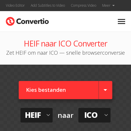
Video Editor
Add Subtitles to Video
Compress Video
Meer
HEIF naar ICO Converter
Zet HEIF om naar ICO — snelle browserconversie
Kies bestanden
HEIF
ICO
naar