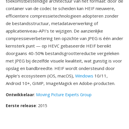
toekomstbestendige architectuur van het formaat: door de
container van de codec te scheiden kan HEIF nieuwere,
efficientere compressietechnologieen adopteren zonder
de bestandsstructuur, metadataverwerking of
applicatieniveau-API's te wijzigen. De aanzienlijke
compressieverbetering ten opzichte van JPEG is één ander
kernsterk punt — op HEVC gebaseerde HEIF bereikt
doorgaans 40-50% bestandsgroottereductie vergeleken
met JPEG bij dezelfde visuele kwaliteit, wat gunstig is voor
opslag en bandbreedte. HEIF wordt ondersteund door
Apple's ecosysteem (iOS, macOS),
Windows
10/11,
Android 10+, GIMP, ImageMagick en Adobe-producten.
Ontwikkelaar
:
Moving Picture Experts Group
Eerste release
: 2015