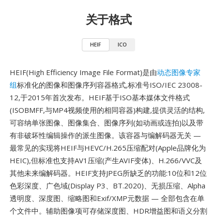
关于格式
HEIF
ICO
HEIF(High Efficiency Image File Format)是由
动态图像专家
组
标准化的图像和图像序列容器格式,标准号ISO/IEC 23008-
12,于2015年首次发布。HEIF基于ISO基本媒体文件格式
(ISOBMFF,与MP4视频使用的相同容器)构建,提供灵活的结构,
可容纳单张图像、图像集合、图像序列(如动画或连拍)以及带
有非破坏性编辑操作的派生图像。该容器与编解码器无关 —
最常见的实现将HEIF与HEVC/H.265压缩配对(Apple品牌化为
HEIC),但标准也支持AV1压缩(产生AVIF变体)、H.266/VVC及
其他未来编解码器。HEIF支持JPEG所缺乏的功能:10位和12位
色彩深度、广色域(Display P3、BT.2020)、无损压缩、Alpha
透明度、深度图、缩略图和Exif/XMP元数据 — 全部包含在单
个文件中。辅助图像项可存储深度图、HDR增益图和语义分割