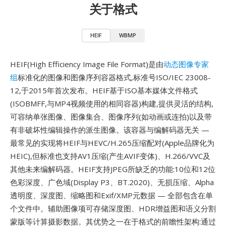
关于格式
HEIF
WBMP
HEIF(High Efficiency Image File Format)是由
动态图像专家
组
标准化的图像和图像序列容器格式,标准号ISO/IEC 23008-
12,于2015年首次发布。HEIF基于ISO基本媒体文件格式
(ISOBMFF,与MP4视频使用的相同容器)构建,提供灵活的结构,
可容纳单张图像、图像集合、图像序列(如动画或连拍)以及带
有非破坏性编辑操作的派生图像。该容器与编解码器无关 —
最常见的实现将HEIF与HEVC/H.265压缩配对(Apple品牌化为
HEIC),但标准也支持AV1压缩(产生AVIF变体)、H.266/VVC及
其他未来编解码器。HEIF支持JPEG所缺乏的功能:10位和12位
色彩深度、广色域(Display P3、BT.2020)、无损压缩、Alpha
透明度、深度图、缩略图和Exif/XMP元数据 — 全部包含在单
个文件中。辅助图像项可存储深度图、HDR增益图和语义分割
蒙版等计算摄影数据。其优势之一在于格式的前瞻性架构:通过