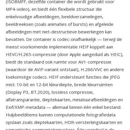
(ISOBMFF, dezelfde container die wordt gebruikt voor
MP4-video), en biedt één flexibele structuur die
enkelvoudige afbeeldingen, beeldverzamelingen,
beeldreeksen (zoals animaties of bursts) en afgeleide
afbeeldingen met niet-destructieve bewerkingen kan
bevatten. De container is codec-onafhankelijk — terwijl de
meest voorkomende implementatie HEIF koppelt aan
HEVC/H.265-compressie (door Apple aangeduid als HEIC),
biedt de standaard ook ruimte voor AV1-compressie
(waardoor de AVIF-variant ontstaat), H.266/VVC en andere
toekomstige codecs. HEIF ondersteunt functies die JPEG
mist: 10-bit en 12-bit kleurdiepte, brede kleurruimten
(Display P3, BT.2020), lossless compressie,
alfatransparantie, dieptekaarten, miniatuurafbeeldingen en
Exif/XMP-metadata — allemaal binnen één enkel bestand.
Hulpbeelditems kunnen computationele fotografiedata
opslaan zoals dieptekaarten, HDR-versterkingskaarten en
semantische segmentatiemaskers. Één voordeel is de