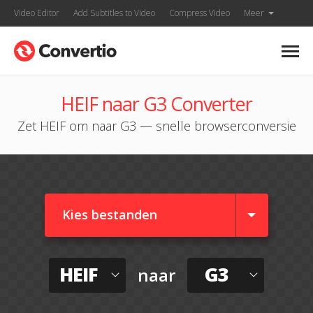
Video Editor
Add Subtitles to Video
Compress Video
Meer
HEIF naar G3 Converter
Zet HEIF om naar G3 — snelle browserconversie
Kies bestanden
HEIF
G3
naar