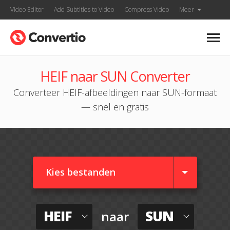
Video Editor
Add Subtitles to Video
Compress Video
Meer
HEIF naar SUN Converter
Converteer HEIF-afbeeldingen naar SUN-formaat
— snel en gratis
Kies bestanden
HEIF
SUN
naar