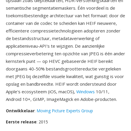
opslaan zoals dieptekaarten, HDR-versterkingskaarten en
semantische segmentatiemaskers. Één voordeel is de
toekomstbestendige architectuur van het formaat: door de
container van de codec te scheiden kan HEIF nieuwere,
efficientere compressietechnologieen adopteren zonder
de bestandsstructuur, metadataverwerking of
applicatieniveau-API's te wijzigen. De aanzienlijke
compressieverbetering ten opzichte van JPEG is één ander
kernsterk punt — op HEVC gebaseerde HEIF bereikt
doorgaans 40-50% bestandsgroottereductie vergeleken
met JPEG bij dezelfde visuele kwaliteit, wat gunstig is voor
opslag en bandbreedte. HEIF wordt ondersteund door
Apple's ecosysteem (iOS, macOS),
Windows
10/11,
Android 10+, GIMP, ImageMagick en Adobe-producten.
Ontwikkelaar
:
Moving Picture Experts Group
Eerste release
: 2015