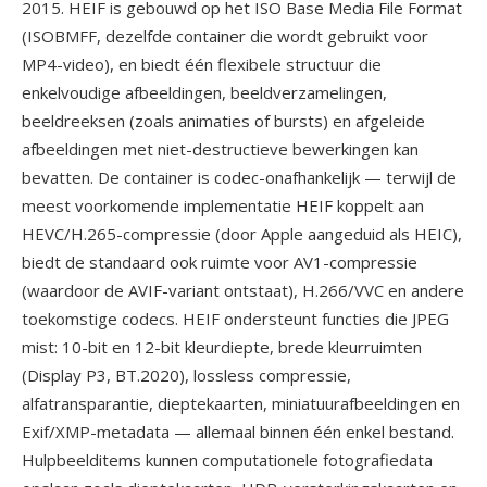
2015. HEIF is gebouwd op het ISO Base Media File Format
(ISOBMFF, dezelfde container die wordt gebruikt voor
MP4-video), en biedt één flexibele structuur die
enkelvoudige afbeeldingen, beeldverzamelingen,
beeldreeksen (zoals animaties of bursts) en afgeleide
afbeeldingen met niet-destructieve bewerkingen kan
bevatten. De container is codec-onafhankelijk — terwijl de
meest voorkomende implementatie HEIF koppelt aan
HEVC/H.265-compressie (door Apple aangeduid als HEIC),
biedt de standaard ook ruimte voor AV1-compressie
(waardoor de AVIF-variant ontstaat), H.266/VVC en andere
toekomstige codecs. HEIF ondersteunt functies die JPEG
mist: 10-bit en 12-bit kleurdiepte, brede kleurruimten
(Display P3, BT.2020), lossless compressie,
alfatransparantie, dieptekaarten, miniatuurafbeeldingen en
Exif/XMP-metadata — allemaal binnen één enkel bestand.
Hulpbeelditems kunnen computationele fotografiedata