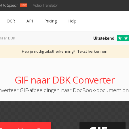
xt to Speech
Video Translator
OCR
API
Pricing
Help
Uitstekend
 naar DBK
Heb je nodig tekstherkenning?
Tekst herkennen
GIF naar DBK Converter
verteer GIF-afbeeldingen naar DocBook-document on