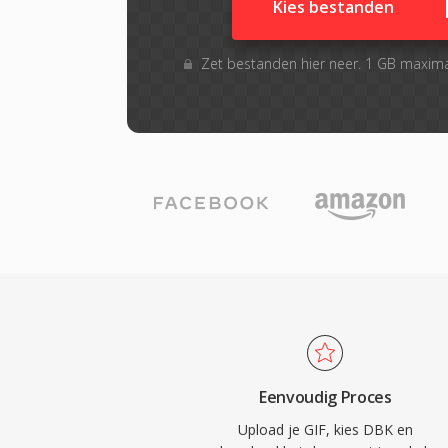
Kies bestanden
Zet bestanden hier neer. 1 GB maxim
Eenvoudig Proces
Upload je GIF, kies DBK en