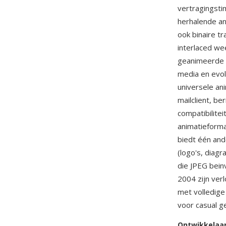
vertragingsti
herhalende an
ook binaire t
interlaced w
geanimeerde G
media en evol
universele an
mailclient, be
compatibilit
animatieforma
biedt één and
(logo's, diag
die JPEG bei
2004 zijn ver
met volledige
voor casual g
Ontwikkelaa