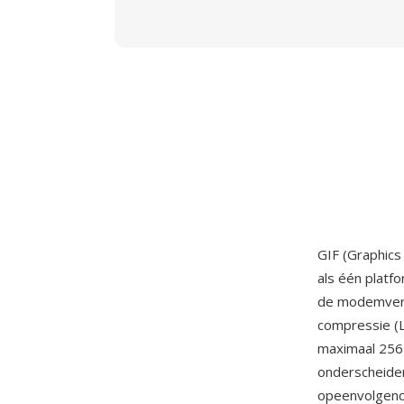
GIF (Graphic
als één platf
de modemverb
compressie (
maximaal 256 
onderscheide
opeenvolgend 