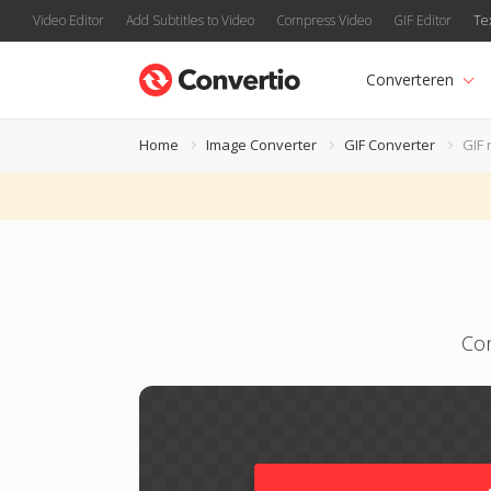
Video Editor
Add Subtitles to Video
Compress Video
GIF Editor
Te
Converteren
Home
Image Converter
GIF Converter
GIF
Con