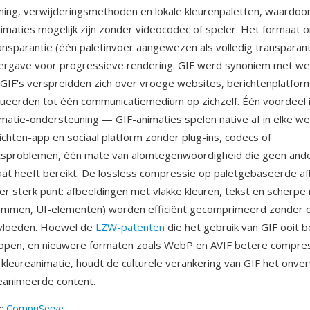
ming, verwijderingsmethoden en lokale kleurenpaletten, waardoo
imaties mogelijk zijn zonder videocodec of speler. Het formaat 
ransparantie (één paletinvoer aangewezen als volledig transparan
eergave voor progressieve rendering. GIF werd synoniem met w
IF's verspreidden zich over vroege websites, berichtenplatform
ueerden tot één communicatiemedium op zichzelf. Één voordeel 
imatie-ondersteuning — GIF-animaties spelen native af in elke w
richten-app en sociaal platform zonder plug-ins, codecs of
eitsproblemen, één mate van alomtegenwoordigheid die geen and
at heeft bereikt. De lossless compressie op paletgebaseerde a
er sterk punt: afbeeldingen met vlakke kleuren, tekst en scherpe
rammen, UI-elementen) worden efficiënt gecomprimeerd zonder d
nvloeden. Hoewel de
LZW-patenten
die het gebruik van GIF ooit b
lopen, en nieuwere formaten zoals WebP en AVIF betere compre
 kleureanimatie, houdt de culturele verankering van GIF het onve
eanimeerde content.
r
:
CompuServe