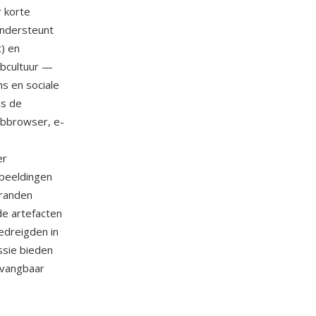
r korte
ondersteunt
t) en
ebcultuur —
s en sociale
is de
ebbrowser, e-
er
fbeeldingen
 randen
e artefacten
edreigden in
ssie bieden
rvangbaar