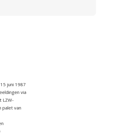
15 juni 1987
eeldingen via
kt LZW-
 palet van
en
e