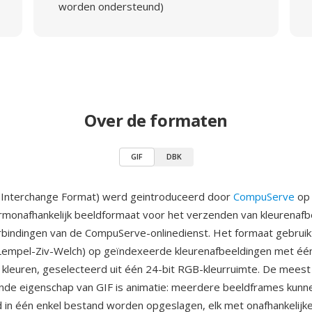
worden ondersteund)
Over de formaten
GIF
DBK
s Interchange Format) werd geintroduceerd door
CompuServe
op 
ormonafhankelijk beeldformaat voor het verzenden van kleurenafb
indingen van de CompuServe-onlinedienst. Het formaat gebrui
Lempel-Ziv-Welch) op geïndexeerde kleurenafbeeldingen met één
kleuren, geselecteerd uit één 24-bit RGB-kleurruimte. De meest
nde eigenschap van GIF is animatie: meerdere beeldframes kunn
in één enkel bestand worden opgeslagen, elk met onafhankelijk