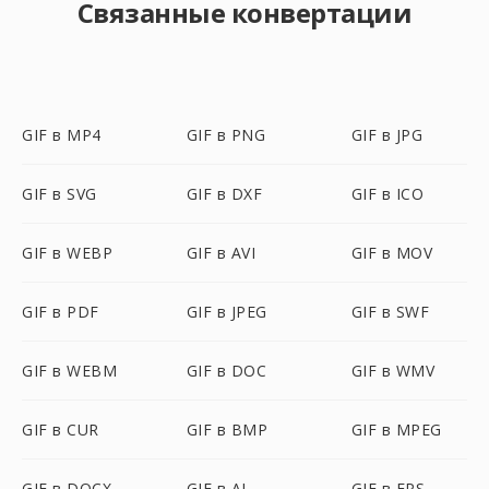
Связанные конвертации
GIF в MP4
GIF в PNG
GIF в JPG
GIF в SVG
GIF в DXF
GIF в ICO
GIF в WEBP
GIF в AVI
GIF в MOV
GIF в PDF
GIF в JPEG
GIF в SWF
GIF в WEBM
GIF в DOC
GIF в WMV
GIF в CUR
GIF в BMP
GIF в MPEG
GIF в DOCX
GIF в AI
GIF в EPS