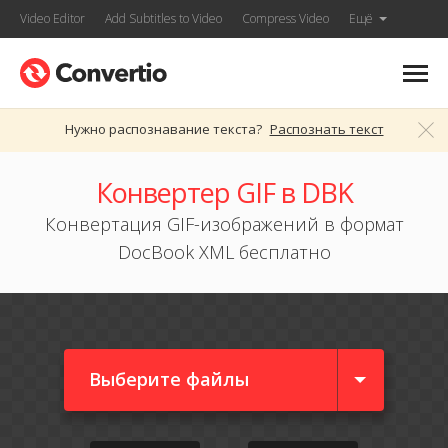
Video Editor
Add Subtitles to Video
Compress Video
Ещё
Нужно распознавание текста?
Распознать текст
Конвертер GIF в DBK
Конвертация GIF-изображений в формат
DocBook XML бесплатно
Выберите файлы