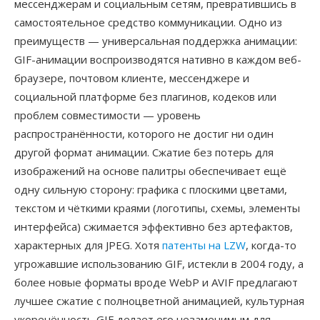
мессенджерам и социальным сетям, превратившись в
самостоятельное средство коммуникации. Одно из
преимуществ — универсальная поддержка анимации:
GIF-анимации воспроизводятся нативно в каждом веб-
браузере, почтовом клиенте, мессенджере и
социальной платформе без плагинов, кодеков или
проблем совместимости — уровень
распространённости, которого не достиг ни один
другой формат анимации. Сжатие без потерь для
изображений на основе палитры обеспечивает ещё
одну сильную сторону: графика с плоскими цветами,
текстом и чёткими краями (логотипы, схемы, элементы
интерфейса) сжимается эффективно без артефактов,
характерных для JPEG. Хотя
патенты на LZW
, когда-то
угрожавшие использованию GIF, истекли в 2004 году, а
более новые форматы вроде WebP и AVIF предлагают
лучшее сжатие с полноцветной анимацией, культурная
укоренённость GIF делает его незаменимым для