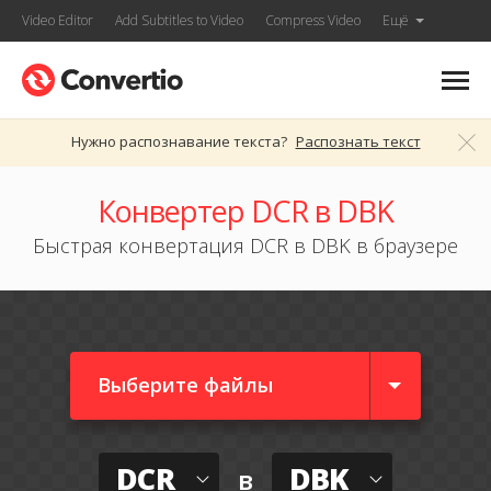
Video Editor
Add Subtitles to Video
Compress Video
Ещё
Нужно распознавание текста?
Распознать текст
Конвертер DCR в DBK
Быстрая конвертация DCR в DBK в браузере
Выберите файлы
DCR
DBK
в