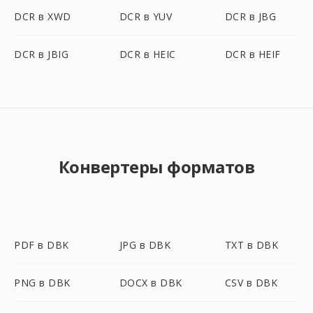
DCR в XWD
DCR в YUV
DCR в JBG
DCR в JBIG
DCR в HEIC
DCR в HEIF
Конвертеры форматов
PDF в DBK
JPG в DBK
TXT в DBK
PNG в DBK
DOCX в DBK
CSV в DBK