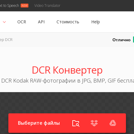
xt to Speech
Video Translator
ь
OCR
API
Стоимость
Help
Отлично
ер DCR
DCR Конвертер
 DCR Kodak RAW-фотографии в JPG, BMP, GIF беспл
Выберите файлы