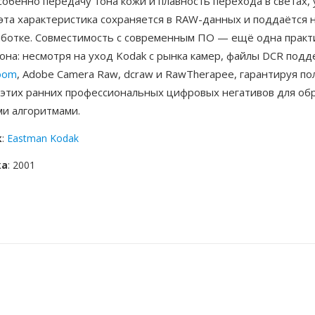
собенно передачу тона кожи и плавность перехода в светах,
эта характеристика сохраняется в RAW-данных и поддаётся 
аботке. Совместимость с современным ПО — ещё одна практ
она: несмотря на уход Kodak с рынка камер, файлы DCR под
room
, Adobe Camera Raw, dcraw и RawTherapee, гарантируя п
 этих ранних профессиональных цифровых негативов для об
и алгоритмами.
к
:
Eastman Kodak
ка
: 2001