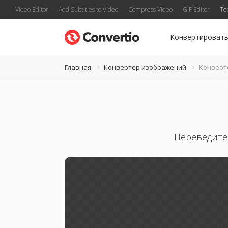
Video Editor
Add Subtitles to Video
Compress Video
GIF Editor
Te
Конвертироват
Главная
Конвертер изображений
Конверт
Переведите