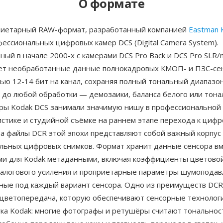
О формате
иетарный RAW-формат, разработанный компанией
Eastman 
ессиональных цифровых камер DCS (Digital Camera System).
ый в начале 2000-х с камерами DCS Pro Back и DCS Pro SLR/
ет необработанные данные полнокадровых КМОП- и ПЗС-се
ью 12-14 бит на канал, сохраняя полный тональный диапазо
до любой обработки — демозаики, баланса белого или тона
еры Kodak DCS занимали значимую нишу в профессиональной
стике и студийной съёмке на раннем этапе перехода к циф
 а файлы DCR этой эпохи представляют собой важный корпус
льных цифровых снимков. Формат хранит данные сенсора вм
и для Kodak метаданными, включая коэффициенты цветово
налогового усиления и проприетарные параметры шумоподав
ные под каждый вариант сенсора. Одно из преимуществ DC
 цветопередача, которую обеспечивают сенсорные технолог
ука Kodak: многие фотографы и ретушёры считают тональнос