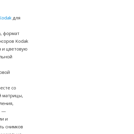
Kodak
для
n, формат
нсоров Kodak
н и цветовую
льной
ровой
есте со
й матрицы,
ления,
R —
ии и
ть снимков