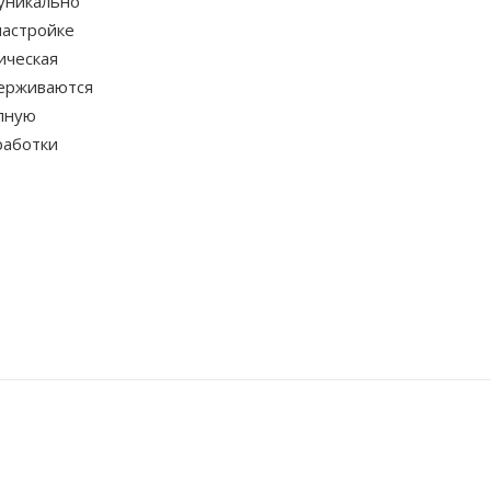
 уникально
настройке
ическая
держиваются
олную
работки