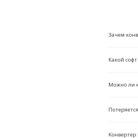
Зачем кон
Какой софт
Можно ли 
Потеряется
Конвертер