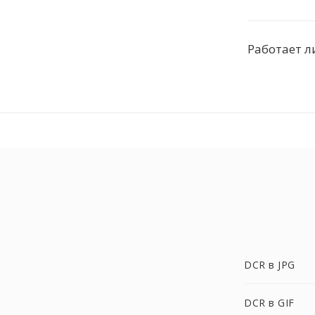
Работает л
DCR в JPG
DCR в GIF