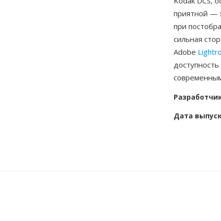
Kodak DCS, о
приятной — 
при постобр
сильная стор
Adobe
Light
доступность
современным
Разработчи
Дата выпус