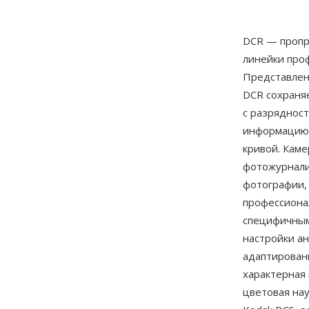
DCR — пропр
линейки проф
Представленн
DCR сохраня
с разрядност
информацию 
кривой. Кам
фотожурнали
фотографии,
профессиона
специфичным
настройки а
адаптирован
характерная
цветовая на