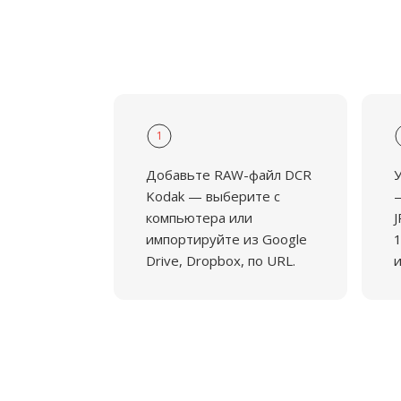
1
Добавьте RAW-файл DCR
У
Kodak — выберите с
—
компьютера или
J
импортируйте из Google
Drive, Dropbox, по URL.
и