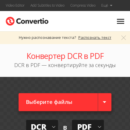
Video Editor
Add Subtitles to Video
Compress Video
Ещё
Нужно распознавание текста?
Распознать текст
Конвертер DCR в PDF
DCR в PDF — конвертируйте за секунды
Выберите файлы
DCR
PDF
в