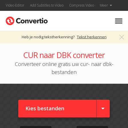
Video Editor
Add Subtitles to Video
Compress Video
Meer
Heb je nodig tekstherkenning?
Tekst herkennen
CUR naar DBK converter
Converteer online gratis uw cur- naar dbk-
bestanden
Kies bestanden