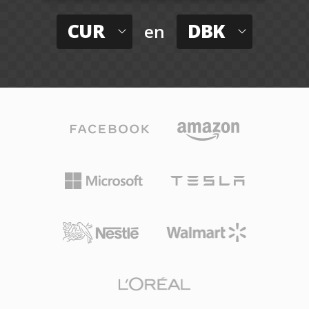
CUR
DBK
en