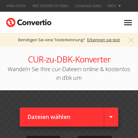
Video Editor
Add Subtitles to Video
Compress Video
Mehr
Benötigen Sie eine Texterkennung?
Erkennen sie text
CUR-zu-DBK-Konverter
Wandeln Sie Ihre cur-Dateien online & kostenlos
in dbk um
Dateien wählen