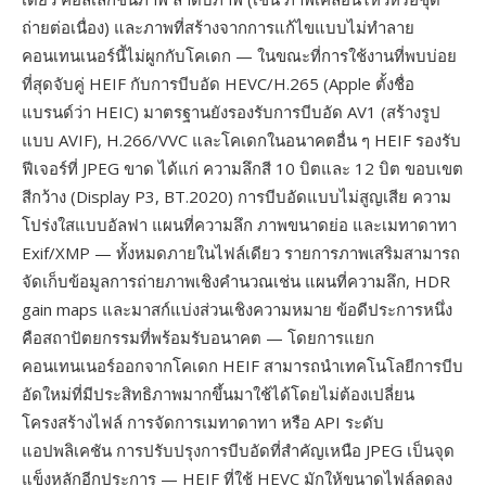
ถ่ายต่อเนื่อง) และภาพที่สร้างจากการแก้ไขแบบไม่ทำลาย
คอนเทนเนอร์นี้ไม่ผูกกับโคเดก — ในขณะที่การใช้งานที่พบบ่อย
ที่สุดจับคู่ HEIF กับการบีบอัด HEVC/H.265 (Apple ตั้งชื่อ
แบรนด์ว่า HEIC) มาตรฐานยังรองรับการบีบอัด AV1 (สร้างรูป
แบบ AVIF), H.266/VVC และโคเดกในอนาคตอื่น ๆ HEIF รองรับ
ฟีเจอร์ที่ JPEG ขาด ได้แก่ ความลึกสี 10 บิตและ 12 บิต ขอบเขต
สีกว้าง (Display P3, BT.2020) การบีบอัดแบบไม่สูญเสีย ความ
โปร่งใสแบบอัลฟา แผนที่ความลึก ภาพขนาดย่อ และเมทาดาทา
Exif/XMP — ทั้งหมดภายในไฟล์เดียว รายการภาพเสริมสามารถ
จัดเก็บข้อมูลการถ่ายภาพเชิงคำนวณเช่น แผนที่ความลึก, HDR
gain maps และมาสก์แบ่งส่วนเชิงความหมาย ข้อดีประการหนึ่ง
คือสถาปัตยกรรมที่พร้อมรับอนาคต — โดยการแยก
คอนเทนเนอร์ออกจากโคเดก HEIF สามารถนำเทคโนโลยีการบีบ
อัดใหม่ที่มีประสิทธิภาพมากขึ้นมาใช้ได้โดยไม่ต้องเปลี่ยน
โครงสร้างไฟล์ การจัดการเมทาดาทา หรือ API ระดับ
แอปพลิเคชัน การปรับปรุงการบีบอัดที่สำคัญเหนือ JPEG เป็นจุด
แข็งหลักอีกประการ — HEIF ที่ใช้ HEVC มักให้ขนาดไฟล์ลดลง