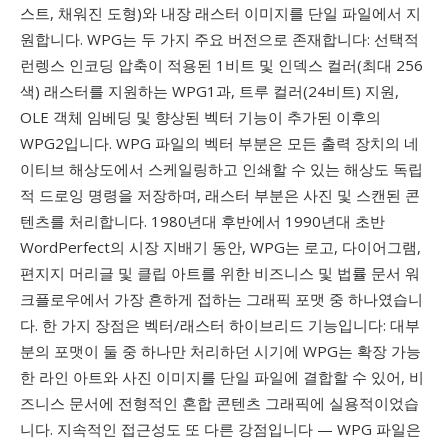
스트, 채워진 도형)와 내장 래스터 이미지를 단일 파일에서 지
원합니다. WPG는 두 가지 주요 버전으로 존재합니다: 선택적
런렝스 인코딩 압축이 적용된 1비트 및 인덱스 컬러(최대 256
색) 래스터를 지원하는 WPG1과, 트루 컬러(24비트) 지원,
OLE 객체 임베딩 및 향상된 벡터 기능이 추가된 이후의
WPG2입니다. WPG 파일의 벡터 부분은 모든 출력 장치의 네
이티브 해상도에서 스케일링하고 인쇄할 수 있는 해상도 독립
적 드로잉 명령을 저장하며, 래스터 부분은 사진 및 스캔된 콘
텐츠를 처리합니다. 1980년대 후반에서 1990년대 초반
WordPerfect의 시장 지배기 동안, WPG는 로고, 다이어그램,
편지지 머리글 및 클립 아트를 위한 비즈니스 및 법률 문서 워
크플로우에서 가장 흔하게 접하는 그래픽 포맷 중 하나였습니
다. 한 가지 장점은 벡터/래스터 하이브리드 기능입니다: 대부
분의 포맷이 둘 중 하나만 처리하던 시기에 WPG는 확장 가능
한 라인 아트와 사진 이미지를 단일 파일에 결합할 수 있어, 비
즈니스 문서에 전형적인 혼합 콘텐츠 그래픽에 실용적이었습
니다. 지속적인 접근성도 또 다른 강점입니다 — WPG 파일은