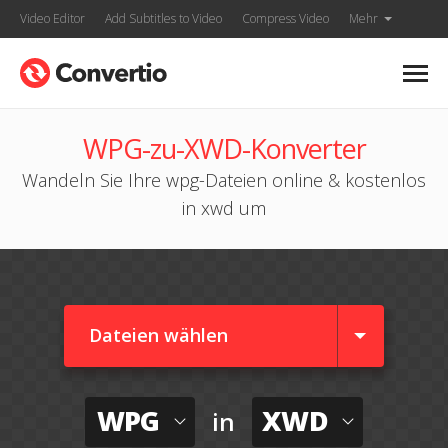
Video Editor
Add Subtitles to Video
Compress Video
Mehr
WPG-zu-XWD-Konverter
Wandeln Sie Ihre wpg-Dateien online & kostenlos
in xwd um
Dateien wählen
WPG
XWD
in