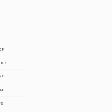
DF
OCX
XF
MF
PS