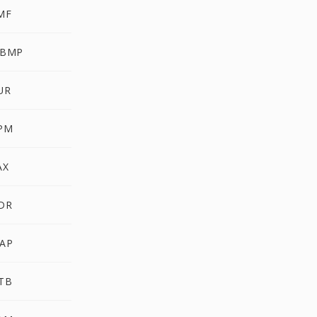
MF
WBMP
UR
PM
AX
DR
AP
TB