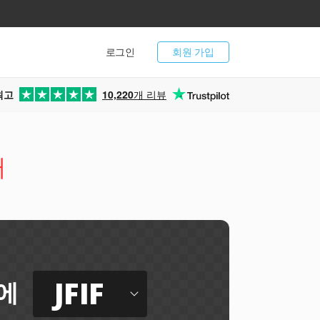
로그인
회원 가입
최고
10,220
개 리뷰
터
JFIF
에