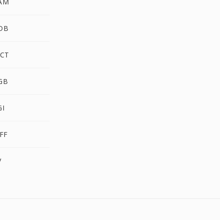
AM
DB
CT
GB
I
FF
V