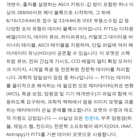
개변수, 출처를 설명하는 ASCII 키워드-값 쌍이 포함된 하나 이
상의 2880바이트 헤더 블록으로 시작하며, 그 뒤에
8/16/32/64비트 정수 및 32/64비트 IEEE 부동소수점 값 등
다양한 숫자 유형의 데이터 블록이 이어집니다. FITS는 다차원
배열(이미지, 데이터 큐브, 하이퍼큐브), 카탈로그 데이터용 바
이너리 테이블, ASCII 테이블을 지원하며, 단일 파일에 여러 헤
더/데이터 유닛(HDU)이 공존할 수 있습니다. 이 포맷은 스펙
트럼 큐브, 전파 간섭계 가시도, CCD 배열의 멀티 확장 모자이
크 이미지, 시계열 측광 등 전문화된 천문학 데이터를 처리합
니다. 과학적 엄밀성이 장점 중 하나입니다 — FITS는 데이터
를 물리적으로 해석하는 데 필요한 모든 메타데이터(좌표 변환
(WCS), 측광 보정, 망원경 및 기기 매개변수)가 파일과 함께 이
동하도록 요구하여, 과학적 맥락에서 범용 이미지 포맷을 괴롭
히는 메타데이터 손실 문제를 해소합니다. 포맷의 수명과 제도
적 지원도 강점입니다 — 사실상 모든
천문대
, 우주 망원경(허
블, 제임스 웹, 찬드라), 천문학 소프트웨어 패키지(DS9, IRAF,
Astropy)가 FITS를 기본 데이터 포맷으로 사용합니다.