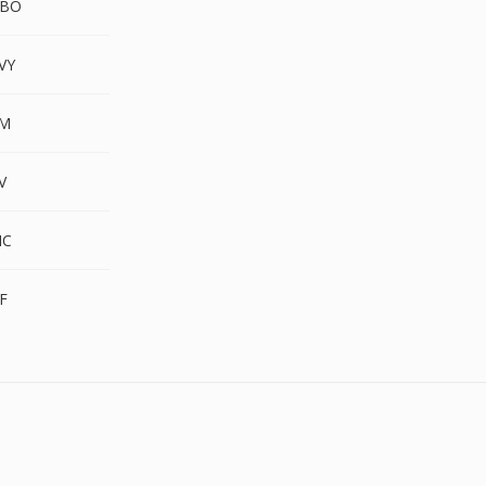
GBO
VY
PM
V
IC
F