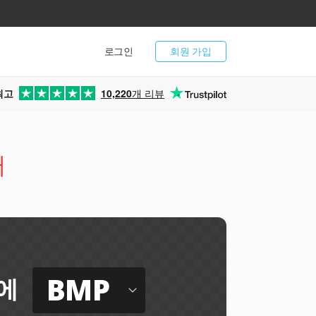
로그인
회원 가입
최고
10,220
개 리뷰
터
BMP
에