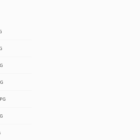
G
G
G
PG
PG
G
G