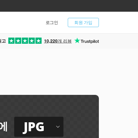
로그인
회원 가입
최고
10,220
개 리뷰
JPG
에