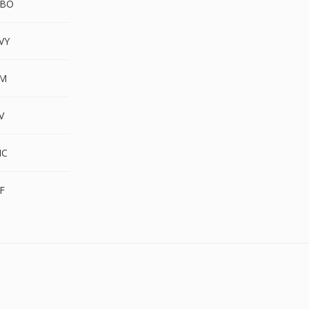
GBO
VY
PM
V
IC
F