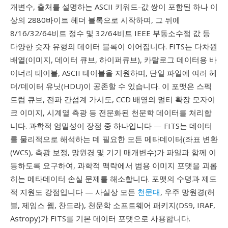
개변수, 출처를 설명하는 ASCII 키워드-값 쌍이 포함된 하나 이
상의 2880바이트 헤더 블록으로 시작하며, 그 뒤에
8/16/32/64비트 정수 및 32/64비트 IEEE 부동소수점 값 등
다양한 숫자 유형의 데이터 블록이 이어집니다. FITS는 다차원
배열(이미지, 데이터 큐브, 하이퍼큐브), 카탈로그 데이터용 바
이너리 테이블, ASCII 테이블을 지원하며, 단일 파일에 여러 헤
더/데이터 유닛(HDU)이 공존할 수 있습니다. 이 포맷은 스펙
트럼 큐브, 전파 간섭계 가시도, CCD 배열의 멀티 확장 모자이
크 이미지, 시계열 측광 등 전문화된 천문학 데이터를 처리합
니다. 과학적 엄밀성이 장점 중 하나입니다 — FITS는 데이터
를 물리적으로 해석하는 데 필요한 모든 메타데이터(좌표 변환
(WCS), 측광 보정, 망원경 및 기기 매개변수)가 파일과 함께 이
동하도록 요구하여, 과학적 맥락에서 범용 이미지 포맷을 괴롭
히는 메타데이터 손실 문제를 해소합니다. 포맷의 수명과 제도
적 지원도 강점입니다 — 사실상 모든
천문대
, 우주 망원경(허
블, 제임스 웹, 찬드라), 천문학 소프트웨어 패키지(DS9, IRAF,
Astropy)가 FITS를 기본 데이터 포맷으로 사용합니다.