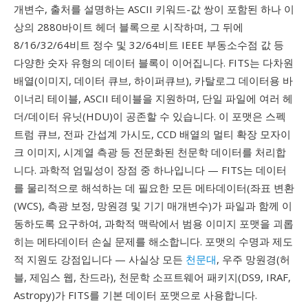
개변수, 출처를 설명하는 ASCII 키워드-값 쌍이 포함된 하나 이
상의 2880바이트 헤더 블록으로 시작하며, 그 뒤에
8/16/32/64비트 정수 및 32/64비트 IEEE 부동소수점 값 등
다양한 숫자 유형의 데이터 블록이 이어집니다. FITS는 다차원
배열(이미지, 데이터 큐브, 하이퍼큐브), 카탈로그 데이터용 바
이너리 테이블, ASCII 테이블을 지원하며, 단일 파일에 여러 헤
더/데이터 유닛(HDU)이 공존할 수 있습니다. 이 포맷은 스펙
트럼 큐브, 전파 간섭계 가시도, CCD 배열의 멀티 확장 모자이
크 이미지, 시계열 측광 등 전문화된 천문학 데이터를 처리합
니다. 과학적 엄밀성이 장점 중 하나입니다 — FITS는 데이터
를 물리적으로 해석하는 데 필요한 모든 메타데이터(좌표 변환
(WCS), 측광 보정, 망원경 및 기기 매개변수)가 파일과 함께 이
동하도록 요구하여, 과학적 맥락에서 범용 이미지 포맷을 괴롭
히는 메타데이터 손실 문제를 해소합니다. 포맷의 수명과 제도
적 지원도 강점입니다 — 사실상 모든
천문대
, 우주 망원경(허
블, 제임스 웹, 찬드라), 천문학 소프트웨어 패키지(DS9, IRAF,
Astropy)가 FITS를 기본 데이터 포맷으로 사용합니다.