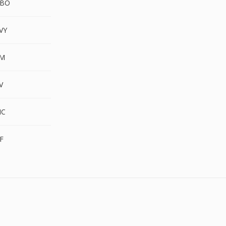
GBO
VY
PM
V
IC
F