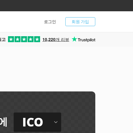
로그인
회원 가입
최고
10,220
개 리뷰
터
ICO
에