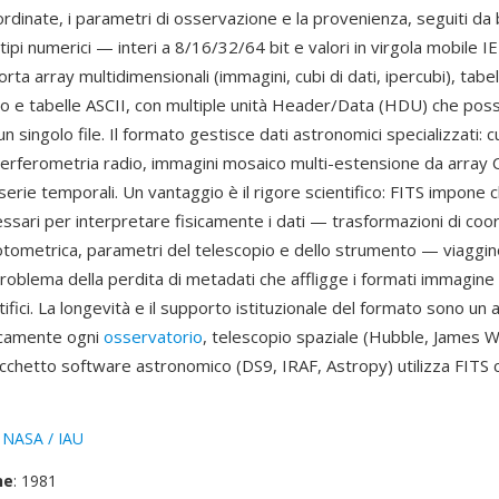
rdinate, i parametri di osservazione e la provenienza, seguiti da b
 tipi numerici — interi a 8/16/32/64 bit e valori in virgola mobile 
orta array multidimensionali (immagini, cubi di dati, ipercubi), tabel
ogo e tabelle ASCII, con multiple unità Header/Data (HDU) che po
n singolo file. Il formato gestisce dati astronomici specializzati: cu
interferometria radio, immagini mosaico multi-estensione da array
serie temporali. Un vantaggio è il rigore scientifico: FITS impone ch
ssari per interpretare fisicamente i dati — trasformazioni di coo
otometrica, parametri del telescopio e dello strumento — viaggino 
problema della perdita di metadati che affligge i formati immagine 
tifici. La longevità e il supporto istituzionale del formato sono un 
icamente ogni
osservatorio
, telescopio spaziale (Hubble, James 
cchetto software astronomico (DS9, IRAF, Astropy) utilizza FITS
:
NASA / IAU
ne
: 1981