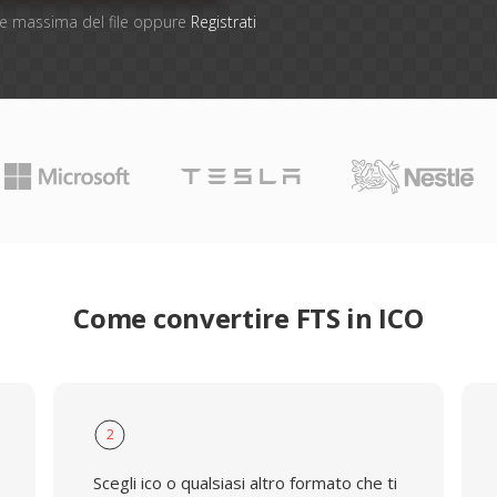
one massima del file oppure
Registrati
Come convertire FTS in ICO
2
Scegli ico o qualsiasi altro formato che ti