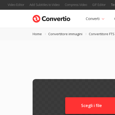
Video Editor
Add Subtitles to Video
Compress Video
GIF Editor
Te
Converti
Home
Convertitore immagini
Convertitore FTS
Scegli i file