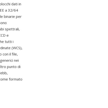
locchi dati in
IEEE a 32/64
le binarie per
ssono
bi spettrali,
 CCD e
e tutti i
rdinate (WCS),
con il file,
generici nei
altro punto di
Webb,
 come formato