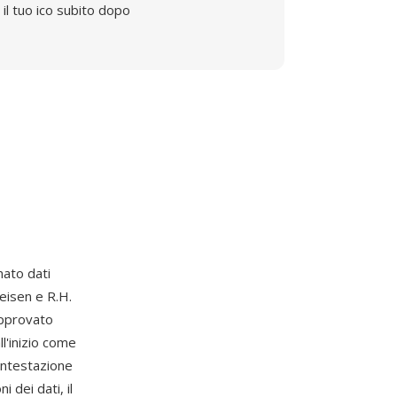
il tuo ico subito dopo
rmato dati
eisen e R.H.
approvato
l'inizio come
 intestazione
 dei dati, il