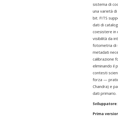
sistema di coo
una varietà di
bit. FITS supp
dati di catal
coesistere in u
visibilità da 
fotometria di 
metadati nece
calibrazione f
eliminando il 
contesti scien
forza — prat
Chandra) e pa
dati primario.
Sviluppatore
Prima versio