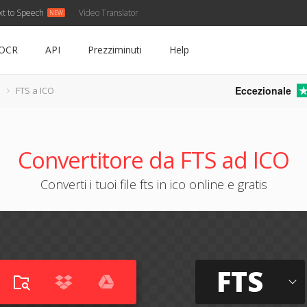
xt to Speech
Video Translator
OCR
API
Prezziminuti
Help
Eccezionale
FTS a ICO
Convertitore da FTS ad ICO
Converti i tuoi file fts in ico online e gratis
FTS