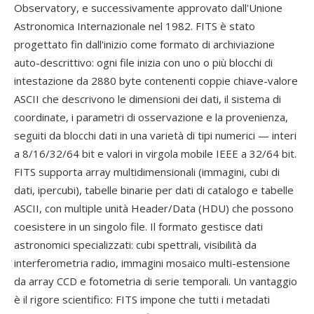
Observatory, e successivamente approvato dall'Unione
Astronomica Internazionale nel 1982. FITS è stato
progettato fin dall'inizio come formato di archiviazione
auto-descrittivo: ogni file inizia con uno o più blocchi di
intestazione da 2880 byte contenenti coppie chiave-valore
ASCII che descrivono le dimensioni dei dati, il sistema di
coordinate, i parametri di osservazione e la provenienza,
seguiti da blocchi dati in una varietà di tipi numerici — interi
a 8/16/32/64 bit e valori in virgola mobile IEEE a 32/64 bit.
FITS supporta array multidimensionali (immagini, cubi di
dati, ipercubi), tabelle binarie per dati di catalogo e tabelle
ASCII, con multiple unità Header/Data (HDU) che possono
coesistere in un singolo file. Il formato gestisce dati
astronomici specializzati: cubi spettrali, visibilità da
interferometria radio, immagini mosaico multi-estensione
da array CCD e fotometria di serie temporali. Un vantaggio
è il rigore scientifico: FITS impone che tutti i metadati