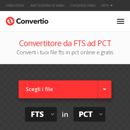
Video Editor
Add Subtitles to Video
Compress Video
Altro
Convertitore da FTS ad PCT
Converti i tuoi file fts in pct online e gratis
Scegli i file
FTS
PCT
in