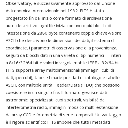
Observatory, e successivamente approvato dall'Unione
Astronomica Internazionale nel 1982. FITS è stato
progettato fin dall'inizio come formato di archiviazione
auto-descrittivo: ogni file inizia con uno o più blocchi di
intestazione da 2880 byte contenenti coppie chiave-valore
ASCII che descrivono le dimensioni dei dati, il sistema di
coordinate, i parametri di osservazione e la provenienza,
seguiti da blocchi dati in una varietà di tipi numerici — interi
a 8/16/32/64 bit e valori in virgola mobile IEEE a 32/64 bit.
FITS supporta array multidimensionali (immagini, cubi di
dati, ipercubi), tabelle binarie per dati di catalogo e tabelle
ASCII, con multiple unità Header/Data (HDU) che possono
coesistere in un singolo file. Il formato gestisce dati
astronomici specializzati: cubi spettrali, visibilità da
interferometria radio, immagini mosaico multi-estensione
da array CCD e fotometria di serie temporali. Un vantaggio
è il rigore scientifico: FITS impone che tutti i metadati